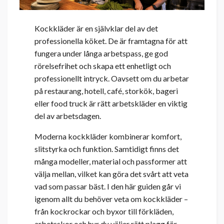
Kockkläder är en självklar del av det
professionella köket. De är framtagna för att
fungera under långa arbetspass, ge god
rörelsefrihet och skapa ett enhetligt och
professionellt intryck. Oavsett om du arbetar
på restaurang, hotell, café, storkök, bageri
eller food truck är rätt arbetskläder en viktig
del av arbetsdagen.
Moderna kockkläder kombinerar komfort,
slitstyrka och funktion. Samtidigt finns det
många modeller, material och passformer att
välja mellan, vilket kan göra det svårt att veta
vad som passar bäst. I den här guiden går vi
igenom allt du behöver veta om kockkläder –
från kockrockar och byxor till förkläden,
arbetsskor och hur du väljer rätt plagg för