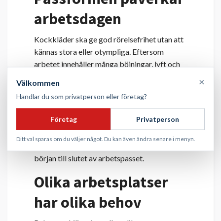
arbetsdagen
Kockkläder ska ge god rörelsefrihet utan att
kännas stora eller otympliga. Eftersom
arbetet innehåller många böjningar, lyft och
snabba rörelser är passformen en viktig del
×
Välkommen
av plaggets funktion.
Handlar du som privatperson eller företag?
Idag finns både klassiska modeller med rak
Företag
Privatperson
passform och mer moderna, figurnära
alternativ. Oavsett modell är målet att
Ditt val sparas om du väljer något. Du kan även ändra senare i menyn.
arbetskläderna ska kännas bekväma från
början till slutet av arbetspasset.
Olika arbetsplatser
har olika behov