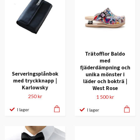
Trätofflor Baldo
med
fjäderdämpning och
Serveringsplånbok
unika mönster i
med tryckknapp |
läder och bokträ |
Karlowsky
West Rose
250 kr
1 500 kr
I lager
I lager