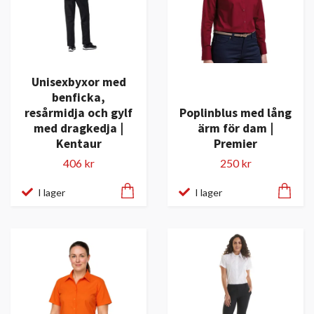
Unisexbyxor med
benficka,
resårmidja och gylf
Poplinblus med lång
med dragkedja |
ärm för dam |
Kentaur
Premier
406 kr
250 kr
I lager
I lager