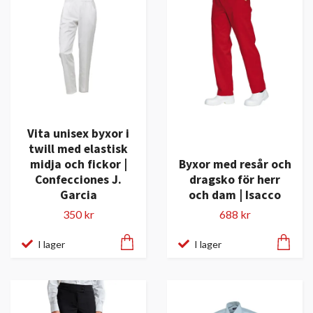
Vita unisex byxor i
twill med elastisk
midja och fickor |
Byxor med resår och
Confecciones J.
dragsko för herr
Garcia
och dam | Isacco
350 kr
688 kr
I lager
I lager