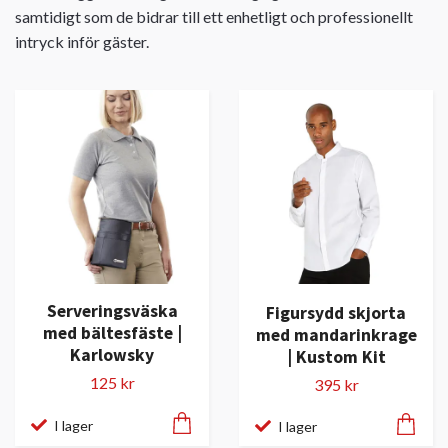
samtidigt som de bidrar till ett enhetligt och professionellt
intryck inför gäster.
Serveringsväska
Figursydd skjorta
med bältesfäste |
med mandarinkrage
Karlowsky
| Kustom Kit
125 kr
395 kr
I lager
I lager