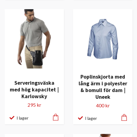
Poplinskjorta med
Serveringsväska
lång ärm i polyester
med hög kapacitet |
& bomull för dam |
Karlowsky
Uneek
295 kr
400 kr
I lager
I lager