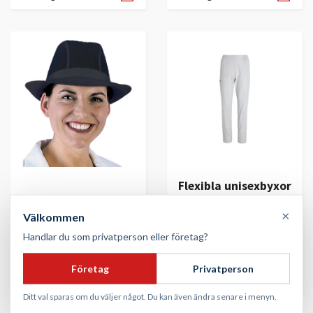
Flexibla unisexbyxor
Unisex trilbyhatt i
med 4-vägsstretch
×
lätt nylon | Dennys
och resårmidja |
Välkommen
London
Kentaur
Handlar du som privatperson eller företag?
250 kr
906 kr
Företag
Privatperson
I lager
I lager
Ditt val sparas om du väljer något. Du kan även ändra senare i menyn.