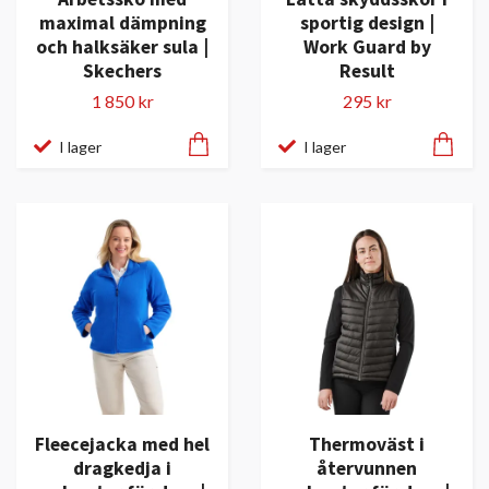
maximal dämpning
sportig design |
och halksäker sula |
Work Guard by
Skechers
Result
1 850 kr
295 kr
I lager
I lager
Fleecejacka med hel
Thermoväst i
dragkedja i
återvunnen