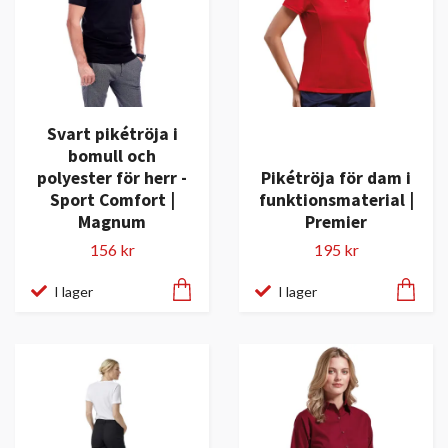
Svart pikétröja i
bomull och
polyester för herr -
Pikétröja för dam i
Sport Comfort |
funktionsmaterial |
Magnum
Premier
156 kr
195 kr
I lager
I lager