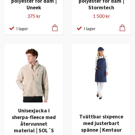
polyester för dam |
polyester för dam |
Uneek
Stormtech
375 kr
1 500 kr
I lager
I lager
Unisexjacka i
Tvättbar sixpence
sherpa-fleece med
med justerbart
återvunnet
spänne | Kentaur
material | SOL´S