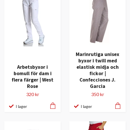
Marinrutiga unisex
byxor i twill med
Arbetsbyxor i
elastisk midja och
bomull för dam i
fickor |
flera färger | West
Confecciones J.
Rose
Garcia
320 kr
350 kr
I lager
I lager