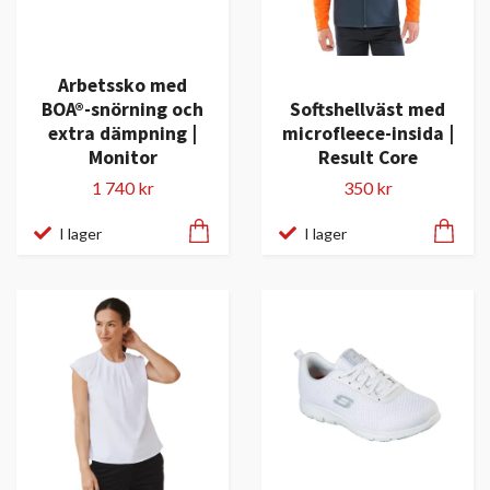
Arbetssko med
BOA®-snörning och
Softshellväst med
extra dämpning |
microfleece-insida |
Monitor
Result Core
1 740 kr
350 kr
I lager
I lager