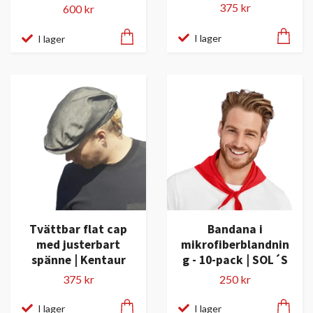
375 kr
600 kr
I lager
I lager
Tvättbar flat cap
Bandana i
med justerbart
mikrofiberblandnin
spänne | Kentaur
g - 10-pack | SOL´S
375 kr
250 kr
I lager
I lager