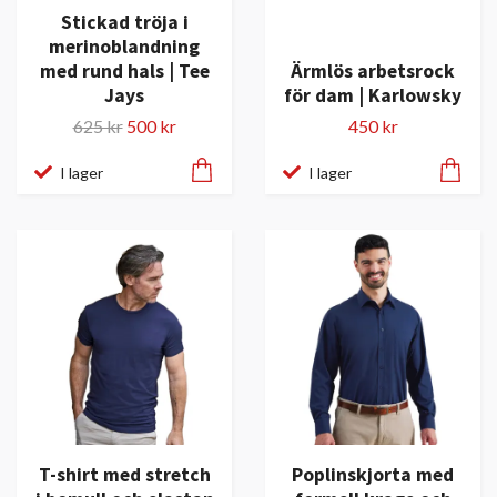
Stickad tröja i
merinoblandning
med rund hals | Tee
Ärmlös arbetsrock
Jays
för dam | Karlowsky
625 kr
500 kr
450 kr
I lager
I lager
T-shirt med stretch
Poplinskjorta med