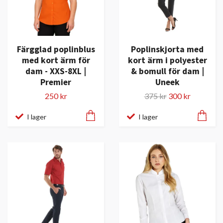
Färgglad poplinblus
Poplinskjorta med
med kort ärm för
kort ärm i polyester
dam - XXS-8XL |
& bomull för dam |
Premier
Uneek
250 kr
375 kr
300 kr
I lager
I lager