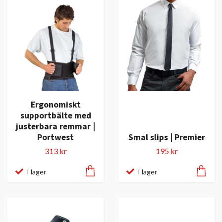
Ergonomiskt
supportbälte med
justerbara remmar |
Portwest
Smal slips | Premier
313 kr
195 kr
I lager
I lager