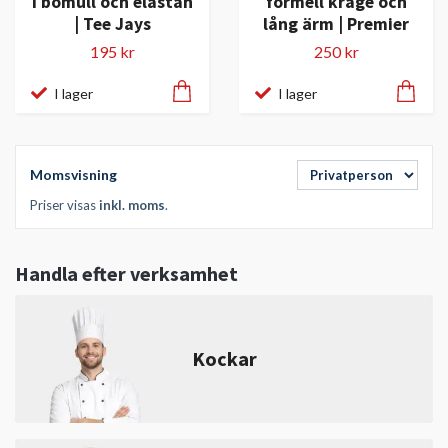
i bomull och elastan
formell krage och
| Tee Jays
lång ärm | Premier
195 kr
250 kr
I lager
I lager
Momsvisning
Priser visas
inkl. moms
.
Handla efter verksamhet
Kockar