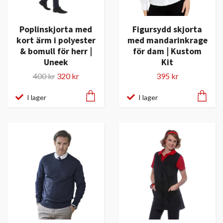
Poplinskjorta med
Figursydd skjorta
kort ärm i polyester
med mandarinkrage
& bomull för herr |
för dam | Kustom
Uneek
Kit
400 kr
320 kr
395 kr
I lager
I lager