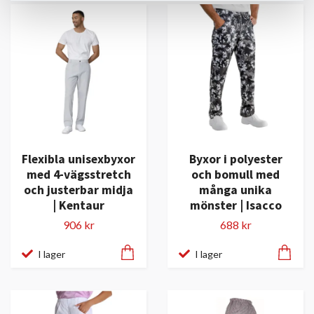
Flexibla unisexbyxor
Byxor i polyester
med 4-vägsstretch
och bomull med
och justerbar midja
många unika
| Kentaur
mönster | Isacco
906 kr
688 kr
I lager
I lager