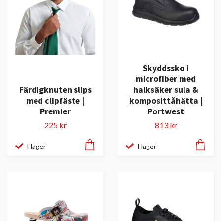
Skyddssko i
microfiber med
Färdigknuten slips
halksäker sula &
med clipfäste |
komposittåhätta |
Premier
Portwest
225 kr
813 kr
I lager
I lager