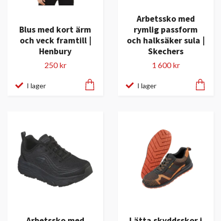
Arbetssko med
Blus med kort ärm
rymlig passform
och veck framtill |
och halksäker sula |
Henbury
Skechers
250 kr
1 600 kr
I lager
I lager
Arbetssko med
Lätta skyddsskor i