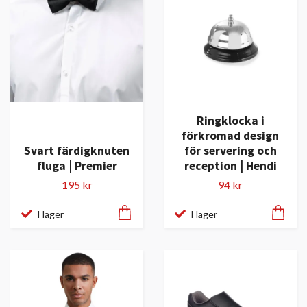
Ringklocka i
förkromad design
Svart färdigknuten
för servering och
fluga | Premier
reception | Hendi
195 kr
94 kr
I lager
I lager