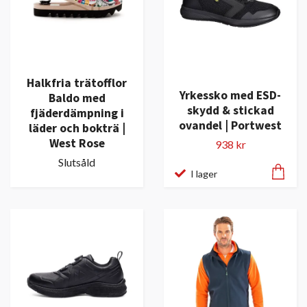
Halkfria trätofflor
Yrkessko med ESD-
Baldo med
skydd & stickad
fjäderdämpning i
ovandel | Portwest
läder och bokträ |
West Rose
938 kr
Slutsåld
I lager