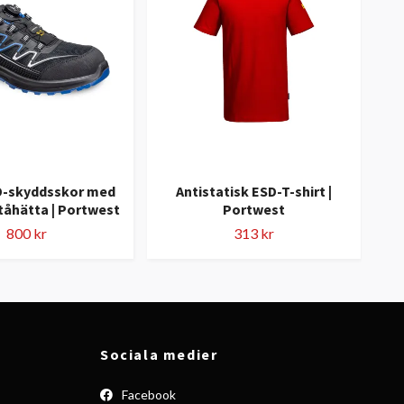
D-skyddsskor med
Antistatisk ESD-T-shirt |
An
åhätta | Portwest
Portwest
800 kr
313 kr
Sociala medier
Facebook