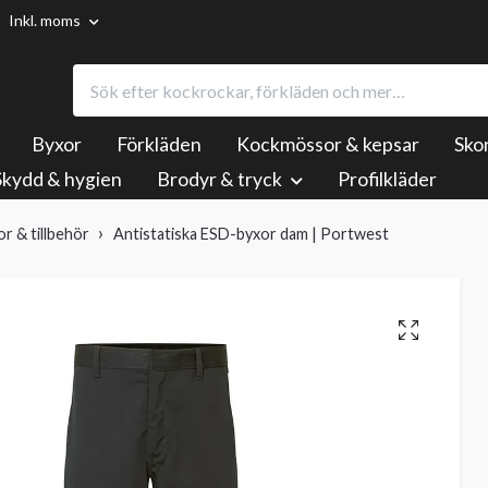
Inkl. moms
Byxor
Förkläden
Kockmössor & kepsar
Sko
Skydd & hygien
Brodyr & tryck
Profilkläder
or & tillbehör
Antistatiska ESD-byxor dam | Portwest