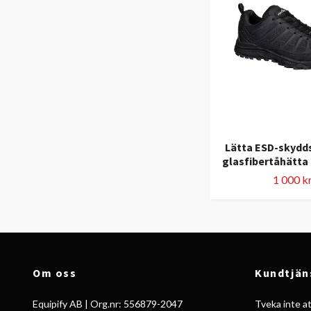
Lätta ESD-skydd
glasfibertåhätta 
1 000 k
Om oss
Kundtjän
Equipify AB | Org.nr: 556879-2047
Tveka inte att