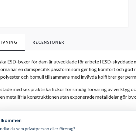
IVNING
RECENSIONER
ska ESD-byxor för dam är utvecklade för arbete i ESD-skyddade mi
orna har en damspecifik passform som ger hög komfort och god rör
 polyester och bomull tillsammans med invävda kolfibrer ger perm
stade med sex praktiska fickor för smidig förvaring av verktyg och 
en metallfria konstruktionen utan exponerade metalldelar gör byx
polyester, 34 % bomull, 1 % konduktiv fiber
älkommen
ndlar du som privatperson eller företag?
specifik passform med resår i midjan