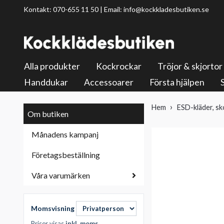
Kontakt: 070-655 11 50 | Email:
info@kockkladesbutiken.se
Alla produkter
Kockrockar
Tröjor & skjortor
Handdukar
Accessoarer
Första hjälpen
Hem
ESD-kläder, sk
Om butiken
Månadens kampanj
Företagsbeställning
Våra varumärken
Momsvisning
Priser visas
inkl. moms
.