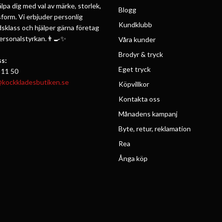
jälpa dig med val av märke, storlek,
Blogg
form. Vi erbjuder personlig
Kundklubb
ldsklass och hjälper gärna företag
personalstyrkan.👨‍🍳✨
Våra kunder
Brodyr & tryck
s:
Eget tryck
 11 50
@kockkladesbutiken.se
Köpvillkor
Kontakta oss
Månadens kampanj
Byte, retur, reklamation
Rea
Ånga köp