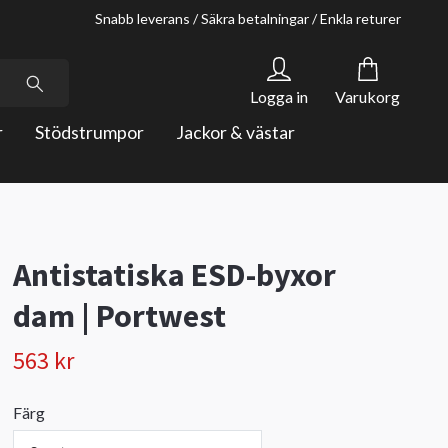
Snabb leverans / Säkra betalningar / Enkla returer
Logga in
Varukorg
r
Stödstrumpor
Jackor & västar
Antistatiska ESD-byxor
dam | Portwest
563 kr
Färg