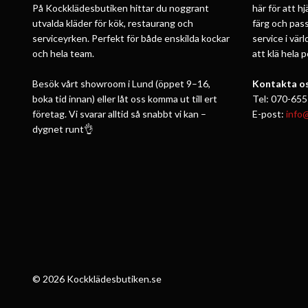
På Kockklädesbutiken hittar du noggrant
här för att h
utvalda kläder för kök, restaurang och
färg och pass
serviceyrken. Perfekt för både enskilda kockar
service i vär
och hela team.
att klä hela 
Besök vårt showroom i Lund (öppet 9–16,
Kontakta os
boka tid innan) eller låt oss komma ut till ert
Tel: 070-655
företag. Vi svarar alltid så snabbt vi kan –
E-post:
info
dygnet runt👌
© 2026 Kockklädesbutiken.se