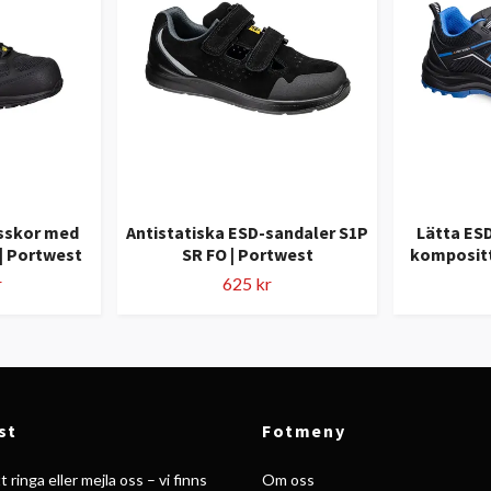
sskor med
Antistatiska ESD-sandaler S1P
Lätta ES
| Portwest
SR FO | Portwest
kompositt
r
625 kr
st
Fotmeny
 ringa eller mejla oss – vi finns
Om oss