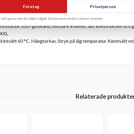
ickor, inklusive sidofickor, bakfickor och cargofickor. Invävda k
Företag
Privatperson
n utan exponerade metalldelar.
-certifierad, EN 1149-5 och IEC 61340-5-1
t val sparas om du väljer något. Du kan även ändra senare i menyn.
ntistatisk, ESD-godkänd, slitstark kvalitet, lätt konstruktion och 
XXL
intvätt 60 °C. Hängtorkas. Stryk på låg temperatur. Kemtvätt möj