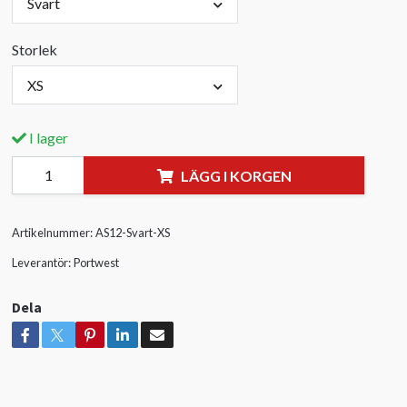
Svart
Storlek
XS
I lager
LÄGG I KORGEN
Artikelnummer:
AS12-Svart-XS
Leverantör:
Portwest
Dela