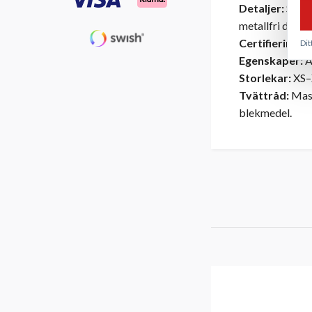
Detaljer:
Sex f
metallfri desig
Certifiering:
CE
Dit
Egenskaper:
A
Storlekar:
XS–
Tvättråd:
Mask
blekmedel.