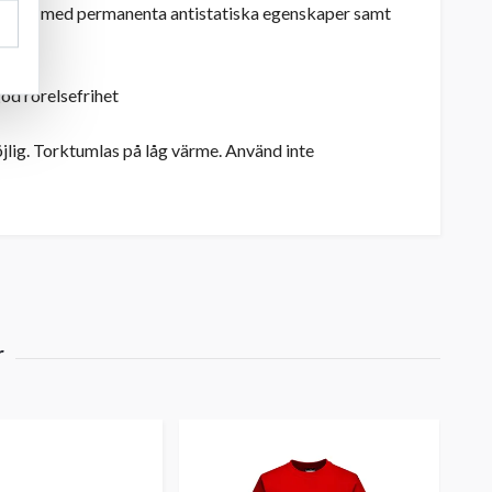
olfibrer med permanenta antistatiska egenskaper samt
god rörelsefrihet
lig. Torktumlas på låg värme. Använd inte