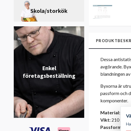
Skola/storkök
PRODUKTBESKR
Dessa antistati
avgörande. Byx
Enkel
blandningen av
företagsbeställning
Byxorna är utru
passform och d
komponenter.
Material:
65 % 
V
Vikt:
210 g/m²
Ha
Passform:
Dam