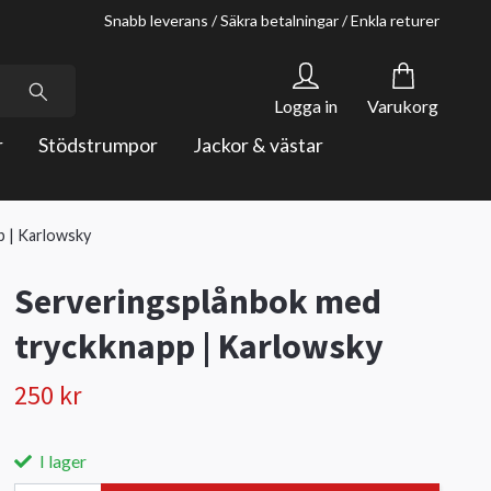
Snabb leverans / Säkra betalningar / Enkla returer
Logga in
Varukorg
r
Stödstrumpor
Jackor & västar
p | Karlowsky
Serveringsplånbok med
tryckknapp | Karlowsky
250 kr
I lager