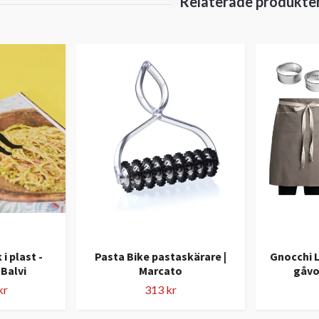
 plast -
Pasta Bike pastaskärare |
Gnocchi L
 Balvi
Marcato
gåvo
kr
313 kr