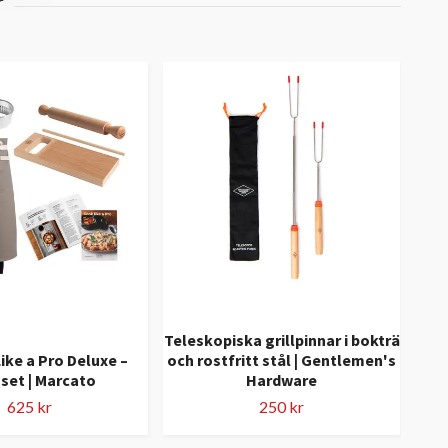
Teleskopiska grillpinnar i bokträ
ike a Pro Deluxe –
och rostfritt stål | Gentlemen's
Sa
set | Marcato
Hardware
med 
625 kr
250 kr