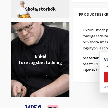
Skola/storkök
PRODUKTBESKR
En robust och 
rymliga sedelfa
och andra smås
logotyp via scr
Enkel
Material:
100%
V
företagsbeställning
Mått:
19 × 11,
Ha
Egenskaper:
F
Dit