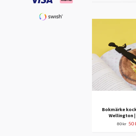
Bokmärke kock i
Wellington |
50 
80 kr