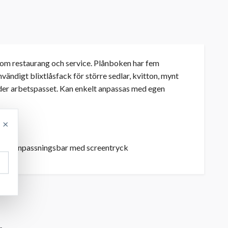
nom restaurang och service. Plånboken har fem
vändigt blixtlåsfack för större sedlar, kvitton, mynt
der arbetspasset. Kan enkelt anpassas med egen
×
ing, anpassningsbar med screentryck