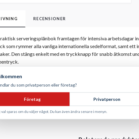
IVNING
RECENSIONER
praktisk serveringsplånbok framtagen för intensiva arbetsdagar i
ck som rymmer alla vanliga internationella sedelformat, samt ett in
aker. Den stängs enkelt med en tryckknapp för snabb åtkomst un
eentryck.
 polyester
älkommen
5 cm
ndlar du som privatperson eller företag?
em stora sedelfack, innerficka med dragkedja, tryckknappsstängn
Företag
Privatperson
t val sparas om du väljer något. Du kan även ändra senare i menyn.