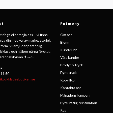
st
Fotmeny
 ringa eller mejla oss – vi finns
Om oss
jälpa dig med val av märke, storlek,
Blogg
form. Vi erbjuder personlig
Kundklubb
ldsklass och hjälper gärna företag
personalstyrkan.👨‍🍳✨
Våra kunder
Brodyr & tryck
s:
Eget tryck
 11 50
@kockkladesbutiken.se
Köpvillkor
Kontakta oss
Månadens kampanj
Byte, retur, reklamation
Rea