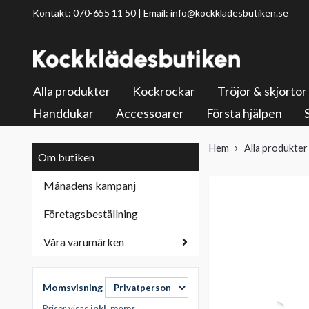
Kontakt: 070-655 11 50 | Email:
info@kockkladesbutiken.se
Alla produkter
Kockrockar
Tröjor & skjortor
Handdukar
Accessoarer
Första hjälpen
Hem
Alla produkter
Om butiken
Månadens kampanj
Företagsbeställning
Våra varumärken
Momsvisning
Priser visas
inkl. moms
.