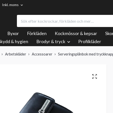
Inkl. moms
Byxor
Förkläden
Kockmössor & kepsar
Sko
Skydd & hygien
Brodyr & tryck
Profilkläder
Arbetskläder
Accessoarer
Serveringsplånbok med tryckknap