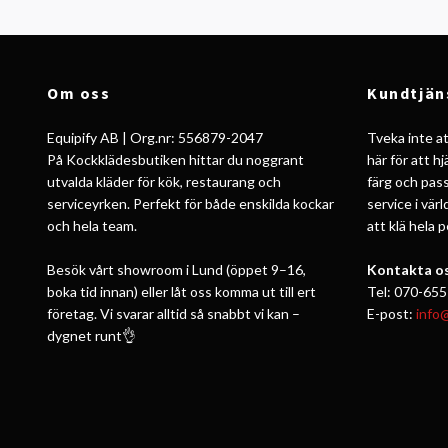
Om oss
Kundtjän
Equipify AB | Org.nr: 556879-2047
Tveka inte att
På Kockklädesbutiken hittar du noggrant
här för att h
utvalda kläder för kök, restaurang och
färg och pass
serviceyrken. Perfekt för både enskilda kockar
service i vär
och hela team.
att klä hela 
Besök vårt showroom i Lund (öppet 9–16,
Kontakta os
boka tid innan) eller låt oss komma ut till ert
Tel: 070-655
företag. Vi svarar alltid så snabbt vi kan –
E-post:
info
dygnet runt👌