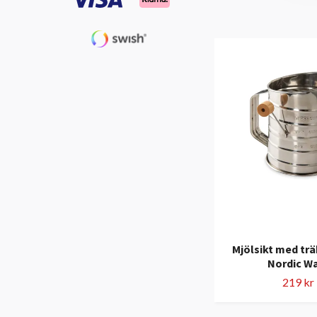
Mjölsikt med trä
Nordic W
219 kr