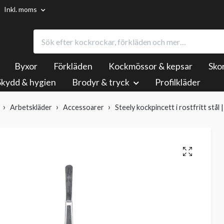
Inkl. moms
Byxor
Förkläden
Kockmössor & kepsar
Sko
Skydd & hygien
Brodyr & tryck
Profilkläder
Arbetskläder
Accessoarer
Steely kockpincett i rostfritt stål |