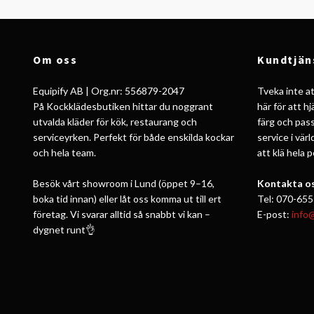
Om oss
Kundtjän
Equipify AB | Org.nr: 556879-2047
Tveka inte att
På Kockklädesbutiken hittar du noggrant
här för att h
utvalda kläder för kök, restaurang och
färg och pass
serviceyrken. Perfekt för både enskilda kockar
service i vär
och hela team.
att klä hela 
Besök vårt showroom i Lund (öppet 9–16,
Kontakta os
boka tid innan) eller låt oss komma ut till ert
Tel: 070-655
företag. Vi svarar alltid så snabbt vi kan –
E-post:
info
dygnet runt👌