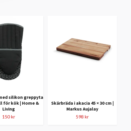
ed silikon greppyta
l för kök | Home &
Skärbräda i akacia 45 × 30 cm |
Mar
Living
Markus Aujalay
ros
150 kr
598 kr