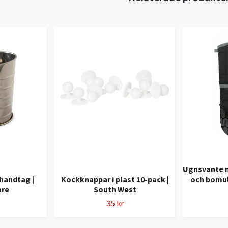
Ugnsvante m
handtag |
Kockknappar i plast 10-pack |
och bomul
are
South West
35 kr