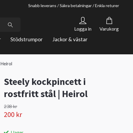
Snabb leverans / Säkra betalningar / Enkla returer
Logga in
Varukorg
r
Stödstrumpor
Jackor & västar
 Heirol
Steely kockpincett i
rostfritt stål | Heirol
238 kr
200 kr
I lager