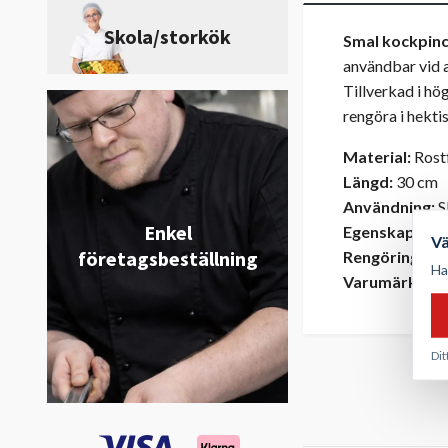
Skola/storkök
Smal kockpince
användbar vid a
Tillverkad i hög
rengöra i hekti
Material:
Rostf
Längd:
30 cm
Användning:
S
Enkel
Egenskaper:
S
V
företagsbeställning
Rengöring:
Ma
Ha
Varumärke:
He
Dit