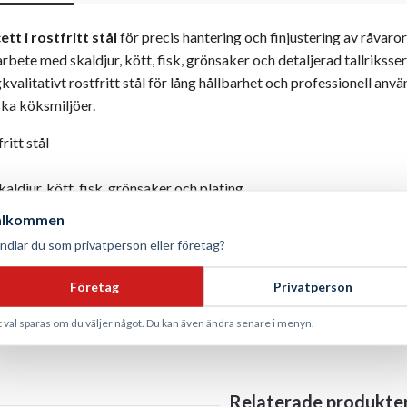
tt i rostfritt stål
för precis hantering och finjustering av råvaror
rbete med skaldjur, kött, fisk, grönsaker och detaljerad tallriksse
kvalitativt rostfritt stål för lång hållbarhet och professionell anv
ska köksmiljöer.
ritt stål
kaldjur, kött, fisk, grönsaker och plating
mal, precis, hållbar
älkommen
skindisk
ndlar du som privatperson eller företag?
irol
Företag
Privatperson
t val sparas om du väljer något. Du kan även ändra senare i menyn.