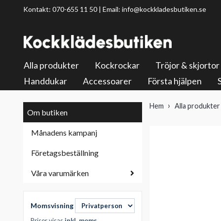
Kontakt: 070-655 11 50 | Email:
info@kockkladesbutiken.se
Alla produkter
Kockrockar
Tröjor & skjortor
Handdukar
Accessoarer
Första hjälpen
Hem
Alla produkter
Om butiken
Månadens kampanj
Företagsbeställning
Våra varumärken
Momsvisning
Priser visas
inkl. moms
.