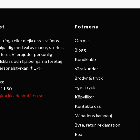
st
Fotmeny
 ringa eller mejla oss – vi finns
Om oss
jälpa dig med val av märke, storlek,
Blogg
form. Vi erbjuder personlig
Kundklubb
ldsklass och hjälper gärna företag
personalstyrkan.👨‍🍳✨
Våra kunder
Brodyr & tryck
s:
Eget tryck
 11 50
@kockkladesbutiken.se
Köpvillkor
Kontakta oss
Månadens kampanj
Byte, retur, reklamation
Rea