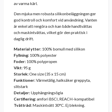
av varma kärl.
Den mjuka men robusta silikonbeläggningen ger
god kontroll och komfort vid användning. Vanten
är enkel att rengöra och kan både handtvättas
och maskintvättas, vilket gör den praktisk i
daglig drift.
Material ytter:
100% bomull med silikon
Fyllning:
100% polyester
Foder:
100% polypropen
Vikt:
95 g
Storlek:
One size (35 x 15 cm)
Funktioner:
Värmetålig, halksäker greppyta,
slitstark
Detaljer:
Upphängningsögla
Certifiering:
amfori BSCI, REACH-kompatibel
Tvättråd:
Maskintvätt 30°C. Ej blekning.