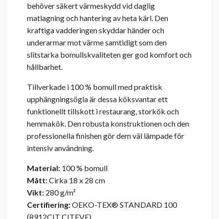
behöver säkert värmeskydd vid daglig
matlagning och hantering av heta kärl. Den
kraftiga vadderingen skyddar händer och
underarmar mot värme samtidigt som den
slitstarka bomullskvaliteten ger god komfort och
hållbarhet.
Tillverkade i 100 % bomull med praktisk
upphängningsögla är dessa köksvantar ett
funktionellt tillskott i restaurang, storkök och
hemmakök. Den robusta konstruktionen och den
professionella finishen gör dem väl lämpade för
intensiv användning.
Material:
100 % bomull
Mått:
Cirka 18 x 28 cm
Vikt:
280 g/m²
Certifiering:
OEKO-TEX® STANDARD 100
(8912CIT CITEVE)