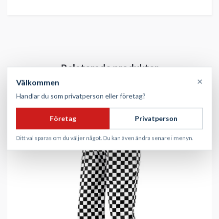
×
Välkommen
Handlar du som privatperson eller företag?
Företag
Privatperson
Ditt val sparas om du väljer något. Du kan även ändra senare i menyn.