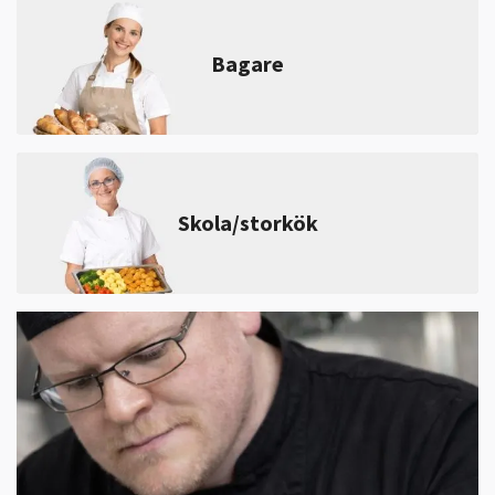
Bagare
Skola/storkök