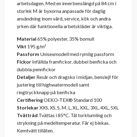
arbetsdagen. Med en innerbenslängd på 84 cm i
storlek M är byxorna anpassade för daglig
användning inom vård, service, kök och andra
yrken där funktionella arbetskläder är viktiga.
Material
65% polyester, 35% bomull
Vikt
195 g/m²
Passform
Unisexmodell med rymlig passform
Fickor
Infällda framfickor, dubbel benficka och
dubbla pennfickor
Detaljer
Resår och dragsko i midjan, benslejf för
justering till highwatermodell samt
ringtryckknapp på benficka
Certifiering
OEKO-TEX® Standard 100
Storlekar
XXS, XS, S, M, L, XL, XXL, 3XL, 4XL, 5XL
Tvättråd
Tvättas i 85°C. Tål torktumling och
strykning på medeltemperatur. Får ej blekas.
Kemtvätt tillåten.