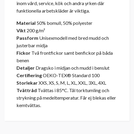
inom vård, service, kök och andra yrken där
funktionella arbetskläder är viktiga.
Material
50% bomull, 50% polyester
Vikt
200 g/m²
Passform
Unisexmodell med bred mudd och
justerbar midja
Fickor
Två frontfickor samt benfickor på båda
benen
Detaljer
Dragsko i midjan och mudd i benslut
Certifiering
OEKO-TEX® Standard 100
Storlekar
XXS, XS, S, M, L, XL, XXL, 3XL, 4XL
Tvättråd
Tvättas i 85°C. Tål torktumling och
strykning på medeltemperatur. Får ej blekas eller
kemtvättas.