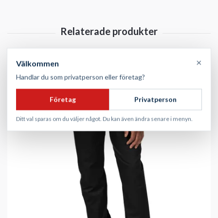
×
Välkommen
Handlar du som privatperson eller företag?
Företag
Privatperson
Ditt val sparas om du väljer något. Du kan även ändra senare i menyn.