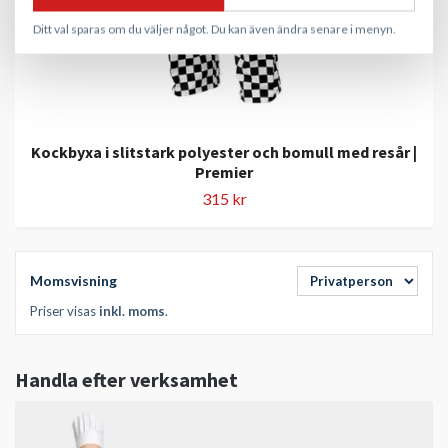
Ditt val sparas om du väljer något. Du kan även ändra senare i menyn.
Kockbyxa i slitstark polyester och bomull med resår |
Premier
315 kr
Momsvisning
Priser visas
inkl. moms
.
Handla efter verksamhet