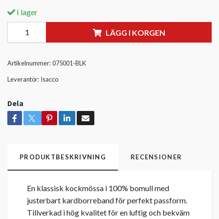
I lager
LÄGG I KORGEN
Artikelnummer:
075001-BLK
Leverantör:
Isacco
Dela
PRODUKTBESKRIVNING
RECENSIONER
En klassisk kockmössa i 100% bomull med
justerbart kardborreband för perfekt passform.
Tillverkad i hög kvalitet för en luftig och bekväm