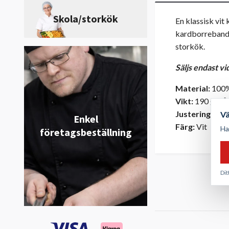
Skola/storkök
En klassisk vit
kardborreband f
storkök.
Säljs endast vi
Material:
100%
Vikt:
190 g/m²
Justering:
Kar
V
Enkel
Färg:
Vit
Ha
företagsbeställning
Dit