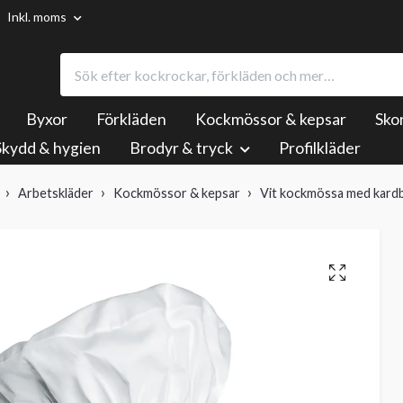
Inkl. moms
Byxor
Förkläden
Kockmössor & kepsar
Sko
Skydd & hygien
Brodyr & tryck
Profilkläder
Arbetskläder
Kockmössor & kepsar
Vit kockmössa med kardb