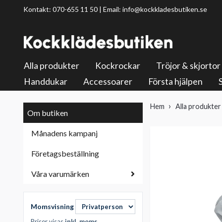
Kontakt: 070-655 11 50 | Email:
info@kockkladesbutiken.se
Alla produkter
Kockrockar
Tröjor & skjortor
Handdukar
Accessoarer
Första hjälpen
Hem
Alla produkter
Om butiken
Månadens kampanj
Företagsbeställning
Våra varumärken
Momsvisning
Priser visas
inkl. moms
.