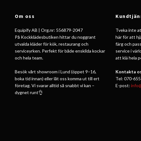
Om oss
Kundtjän
Equipify AB | Org.nr: 556879-2047
Tveka inte att
På Kockklädesbutiken hittar du noggrant
här för att h
utvalda kläder för kök, restaurang och
färg och pass
serviceyrken. Perfekt för både enskilda kockar
service i vär
och hela team.
att klä hela 
Besök vårt showroom i Lund (öppet 9–16,
Kontakta os
boka tid innan) eller låt oss komma ut till ert
Tel: 070-655
företag. Vi svarar alltid så snabbt vi kan –
E-post:
info
dygnet runt👌