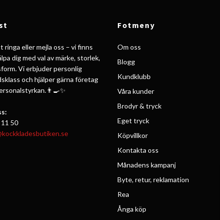
st
Fotmeny
 ringa eller mejla oss – vi finns
Om oss
jälpa dig med val av märke, storlek,
Blogg
form. Vi erbjuder personlig
Kundklubb
ldsklass och hjälper gärna företag
personalstyrkan.👨‍🍳✨
Våra kunder
Brodyr & tryck
s:
Eget tryck
 11 50
@kockkladesbutiken.se
Köpvillkor
Kontakta oss
Månadens kampanj
Byte, retur, reklamation
Rea
Ånga köp