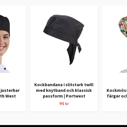
Kockbandana i slitstark twill
justerbar
med knytband och klassisk
Kockmöss
uth West
passform | Portwest
färger oc
94 kr