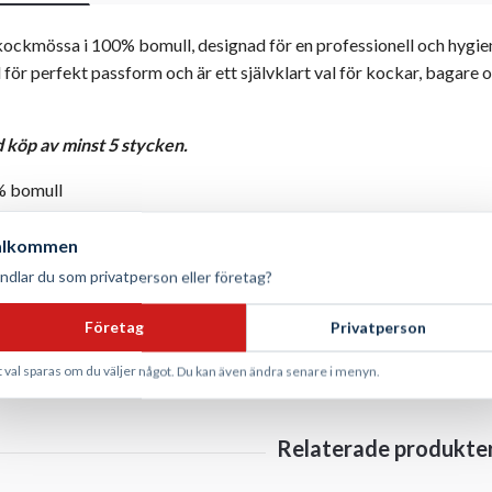
 kockmössa i 100% bomull, designad för en professionell och hygie
ör perfekt passform och är ett självklart val för kockar, bagare 
d köp av minst 5 stycken.
 bomull
dborreband
älkommen
ndlar du som privatperson eller företag?
Företag
Privatperson
t val sparas om du väljer något. Du kan även ändra senare i menyn.