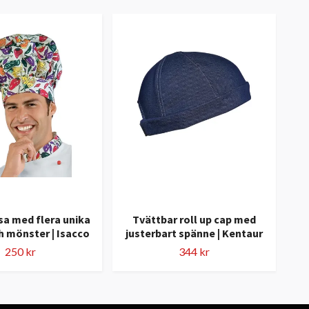
a med flera unika
Tvättbar roll up cap med
St
h mönster | Isacco
justerbart spänne | Kentaur
250 kr
344 kr