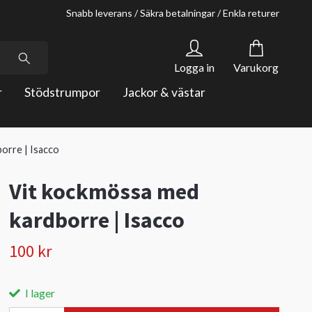
Snabb leverans / Säkra betalningar / Enkla returer
Logga in
Varukorg
r
Stödstrumpor
Jackor & västar
orre | Isacco
Vit kockmössa med
kardborre | Isacco
100 kr
I lager