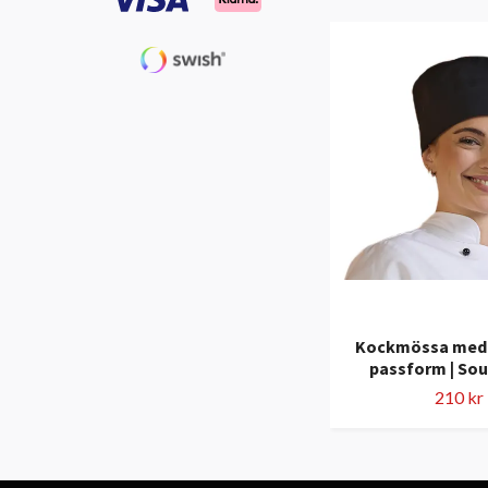
Kockmössa med 
passform | So
210 kr