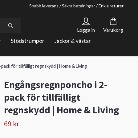
Snabb leverans / Säkra betalningar / Enkla returer
Logga in
Varukorg
r
Stödstrumpor
Jackor & västar
ack för tillfälligt regnskydd | Home & Living
Engångsregnponcho i 2-
pack för tillfälligt
regnskydd | Home & Living
69 kr