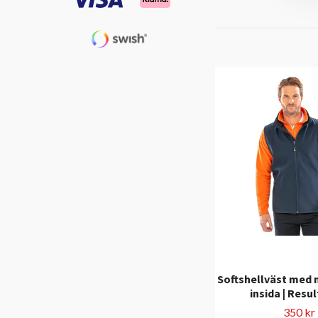
Softshellväst med 
insida | Resu
350 kr