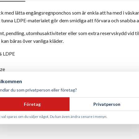
k med lätta engångsregnponchos som är enkla att ha med i väskan,
 tunna LDPE-materialet gör dem smidiga att förvara och snabba at
nt, pendling, utomhusaktiviteter eller som extra reservskydd vid til
kan bäras över vanliga kläder.
% LDPE
ize
lig unisexmodell
älkommen
ättviktig, kompakt, enkel att förvara, tillfälligt regnskydd
ndlar du som privatperson eller företag?
-pack
ngsprodukt / ej avsedd för tvätt
Företag
Privatperson
t val sparas om du väljer något. Du kan även ändra senare i menyn.