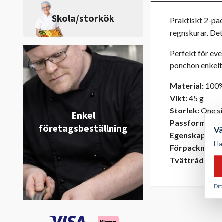
Skola/storkök
Praktiskt 2-pac
regnskurar. Det
Perfekt för eve
ponchon enkelt 
Material:
100
Vikt:
45 g
Storlek:
One s
Enkel
Passform:
Rym
företagsbeställning
V
Egenskaper:
L
Ha
Förpackning:
2
Tvättråd:
Engå
Dit