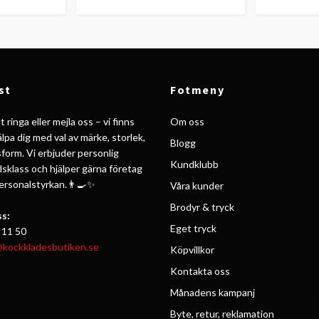
st
Fotmeny
 ringa eller mejla oss – vi finns
Om oss
jälpa dig med val av märke, storlek,
Blogg
form. Vi erbjuder personlig
Kundklubb
ldsklass och hjälper gärna företag
personalstyrkan.👨‍🍳✨
Våra kunder
Brodyr & tryck
s:
Eget tryck
 11 50
@kockkladesbutiken.se
Köpvillkor
Kontakta oss
Månadens kampanj
Byte, retur, reklamation