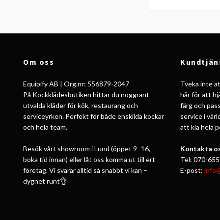
Om oss
Kundtjän
Equipify AB | Org.nr: 556879-2047
Tveka inte att
På Kockklädesbutiken hittar du noggrant
här för att h
utvalda kläder för kök, restaurang och
färg och pass
serviceyrken. Perfekt för både enskilda kockar
service i vär
och hela team.
att klä hela 
Besök vårt showroom i Lund (öppet 9–16,
Kontakta os
boka tid innan) eller låt oss komma ut till ert
Tel: 070-655
företag. Vi svarar alltid så snabbt vi kan –
E-post:
info
dygnet runt👌