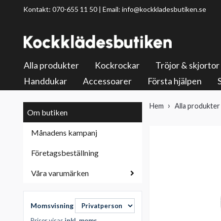
Kontakt: 070-655 11 50 | Email:
info@kockkladesbutiken.se
Alla produkter
Kockrockar
Tröjor & skjortor
Handdukar
Accessoarer
Första hjälpen
Hem
Alla produkter
Om butiken
Månadens kampanj
Företagsbeställning
Våra varumärken
Momsvisning
Priser visas
inkl. moms
.