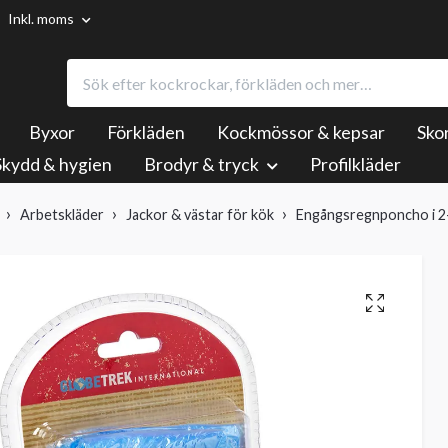
Inkl. moms
Byxor
Förkläden
Kockmössor & kepsar
Sko
Skydd & hygien
Brodyr & tryck
Profilkläder
Arbetskläder
Jackor & västar för kök
Engångsregnponcho i 2-p