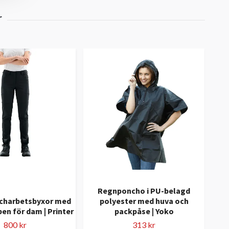
Regnponcho i PU-belagd
tcharbetsbyxor med
polyester med huva och
Tw
en för dam | Printer
packpåse | Yoko
800 kr
313 kr