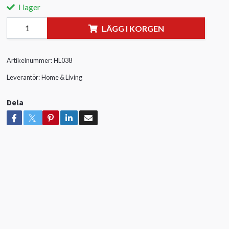
I lager
LÄGG I KORGEN
Artikelnummer:
HL038
Leverantör:
Home & Living
Dela