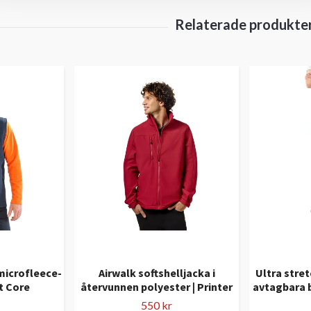
microfleece-
Airwalk softshelljacka i
Ultra stre
lt Core
återvunnen polyester | Printer
avtagbara b
550 kr