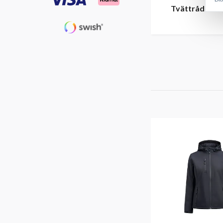
Tvättråd
Får e