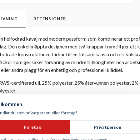
IVNING
RECENSIONER
 en helfodrad kavaj med modern passform som kombinerar ett profe
ag. Den enkelknäppta designen med två knappar framtill ger ett kl
lfodrade konstruktionen bidrar till en följsam känsla och ett välskr
fickor som ger säker förvaring av mindre tillhörigheter och arbet
eller andra plagg för en enhetlig och professionell klädsel.
WS-certifierad ull, 25% polyester, 25% återvunnen polyester, 2% 
lyester
älkommen
modell med modern passform
ndlar du som privatperson eller företag?
rfickor
rad konstruktion, enkelknäppt design och två knappar framtill
Företag
Privatperson
KO-TEX® Standard 100, Responsible Wool Standard (RWS)
4, 36, 38, 40, 42, 44, 46, 48, 50, 52, 54
t val sparas om du väljer något. Du kan även ändra senare i menyn.