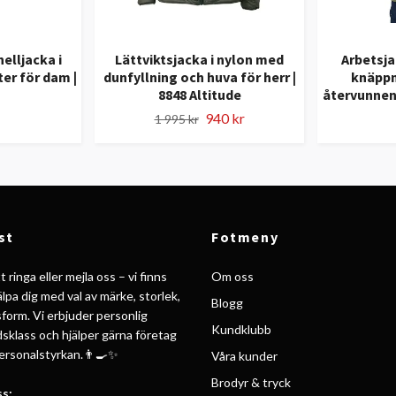
elljacka i
Lättviktsjacka i nylon med
Arbetsja
er för dam |
dunfyllning och huva för herr |
knäppn
8848 Altitude
återvunnen 
940 kr
1 995 kr
st
Fotmeny
 ringa eller mejla oss – vi finns
Om oss
jälpa dig med val av märke, storlek,
Blogg
form. Vi erbjuder personlig
Kundklubb
ldsklass och hjälper gärna företag
personalstyrkan.👨‍🍳✨
Våra kunder
Brodyr & tryck
s: