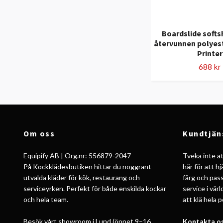
Boardslide softsh
återvunnen polyest
Printer
688 kr
Om oss
Kundtjän
Equipify AB | Org.nr: 556879-2047
Tveka inte att
På Kockklädesbutiken hittar du noggrant
här för att h
utvalda kläder för kök, restaurang och
färg och pass
serviceyrken. Perfekt för både enskilda kockar
service i vär
och hela team.
att klä hela 
Besök vårt showroom i Lund (öppet 9–16,
Kontakta os