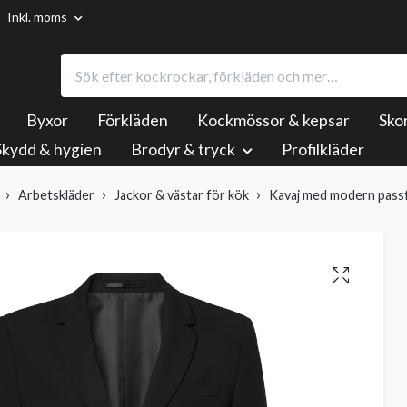
Inkl. moms
Byxor
Förkläden
Kockmössor & kepsar
Sko
Skydd & hygien
Brodyr & tryck
Profilkläder
Arbetskläder
Jackor & västar för kök
Kavaj med modern passf