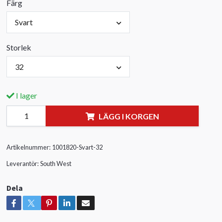
Färg
Svart
Storlek
32
I lager
LÄGG I KORGEN
Artikelnummer:
1001820-Svart-32
Leverantör:
South West
Dela