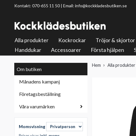
Kontakt: 070-655 11 50 | Email:
info@kockkladesbutiken.se
Alla produkter
Kockrockar
Tröjor & skjortor
Handdukar
Accessoarer
Första hjälpen
Hem
Alla produkter
Om butiken
Månadens kampanj
Företagsbeställning
Våra varumärken
Momsvisning
Priser visas
inkl. moms
.