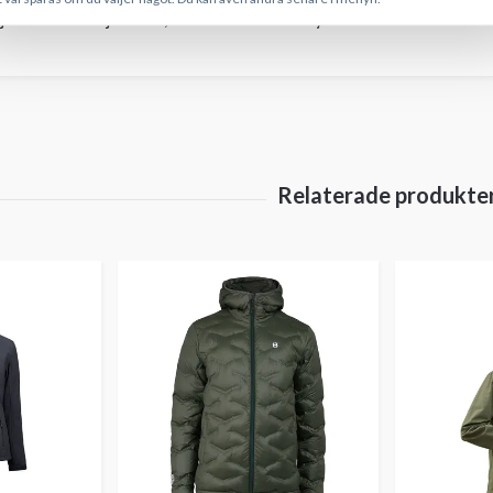
j tvättas. Får ej blekas, torktumlas eller strykas. Kemtvätt tillåten.