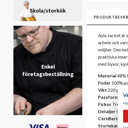
Skola/storkök
PRODUKTBESKR
Ayla Jacket är
arbete och vard
miljöer. Den he
praktiska inner
med byxor, kjol 
Enkel
företagsbeställning
Material
48% R
Foder
100% po
Vikt
220 g/m²
V
Passform
Dam
Ha
Fickor
Tre inne
Detaljer
Helfod
Certifiering
OE
Storlekar
32, 3
Dit