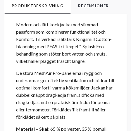
PRODUKTBESKRIVNING
RECENSIONER
Modern och lätt kockjacka med slimmad
passform som kombinerar funktionalitet och
komfort. Tillverkad i slitstark Kingsmill Cotton-
blandning med PFAS-fri Texpel™ Splash Eco-
behandling som stöter bort vatten och smuts,
vilket håller plagget fräscht längre.
De stora MeshAir Pro-panelerna i rygg och
underarmar ger effektiv ventilation och bidrar till
optimal komfort i varma köksmiljöer. Jackan har
dubbelknäppt dragkedja fram, sidficka med
dragkedja samt en praktisk ärmficka för penna
eller termometer. Förklädesflik framtill håller
förklädet säkert på plats.
Material – Skal:
65 % polyester, 35 % bomull