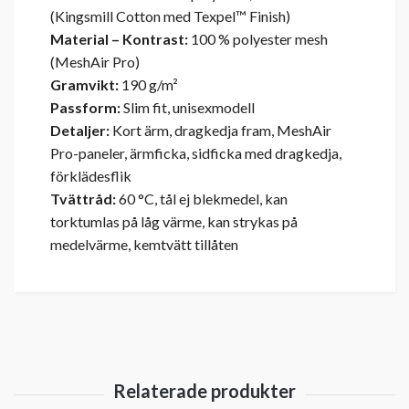
(Kingsmill Cotton med Texpel™ Finish)
Material – Kontrast:
100 % polyester mesh
(MeshAir Pro)
Gramvikt:
190 g/m²
Passform:
Slim fit, unisexmodell
Detaljer:
Kort ärm, dragkedja fram, MeshAir
Pro-paneler, ärmficka, sidficka med dragkedja,
förklädesflik
Tvättråd:
60 °C, tål ej blekmedel, kan
torktumlas på låg värme, kan strykas på
medelvärme, kemtvätt tillåten