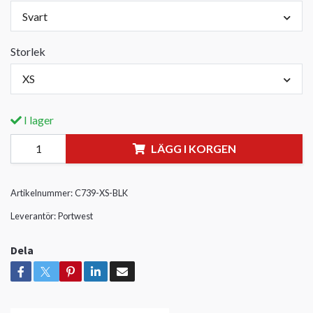
Svart
Storlek
XS
I lager
LÄGG I KORGEN
Artikelnummer:
C739-XS-BLK
Leverantör:
Portwest
Dela