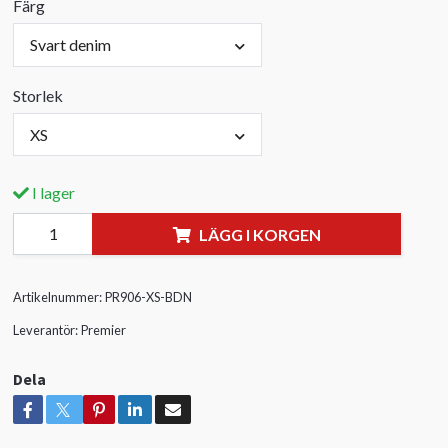
Färg
Svart denim
Storlek
XS
I lager
LÄGG I KORGEN
Artikelnummer:
PR906-XS-BDN
Leverantör:
Premier
Dela