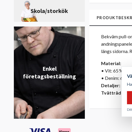
Skola/storkök
PRODUKTBESKR
Bekväm pull-on
andningspanele
längs sidorna. R
Material:
Enkel
• Vit: 65 % pol
företagsbeställning
V
• Denim: 60 % 
Ha
Detaljer:
Dold 
Tvättråd:
Hush
Dit