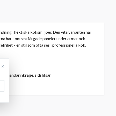
ning i hektiska köksmiljöer. Den vita varianten har
rna har kontrastfärgade paneler under armar och
frihet – en stil som ofta ses i professionella kök.
×
m), mandarinkrage, sidslitsar