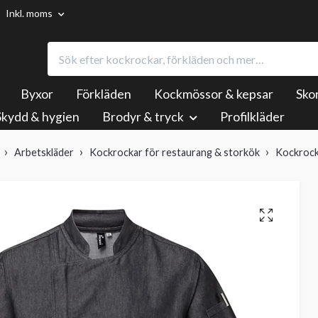
Inkl. moms
Byxor
Förkläden
Kockmössor & kepsar
Sko
Skydd & hygien
Brodyr & tryck
Profilkläder
Arbetskläder
Kockrockar för restaurang & storkök
Kockrock