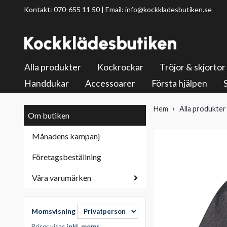
Kontakt: 070-655 11 50 | Email:
info@kockkladesbutiken.se
Alla produkter
Kockrockar
Tröjor & skjortor
Handdukar
Accessoarer
Första hjälpen
Hem
Alla produkter
Om butiken
Månadens kampanj
Företagsbeställning
Våra varumärken
Momsvisning
Priser visas
inkl. moms
.