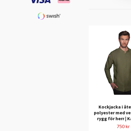
Kockjacka i åt
polyester med ve
rygg för herr | 
750 kr