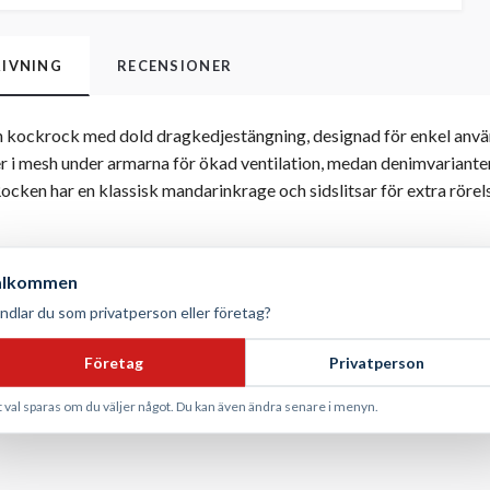
IVNING
RECENSIONER
 kockrock med dold dragkedjestängning, designad för enkel använd
r i mesh under armarna för ökad ventilation, medan denimvariante
ocken har en klassisk mandarinkrage och sidslitsar för extra rörelse
yester, 35 % bomull (170 g/m²)
älkommen
bomull, 40 % polyester (230 g/m²)
ndlar du som privatperson eller företag?
dragkedja, andningspaneler i mesh (vit) eller kontrastpaneler (deni
ållstvätt 60 °C / Industritvätt 85 °C
Företag
Privatperson
t val sparas om du väljer något. Du kan även ändra senare i menyn.