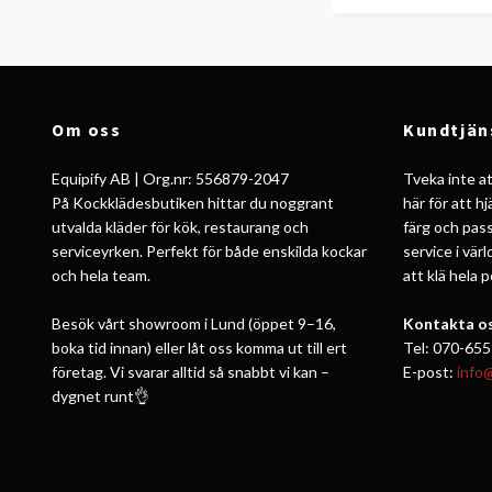
Om oss
Kundtjän
Equipify AB | Org.nr: 556879-2047
Tveka inte att
På Kockklädesbutiken hittar du noggrant
här för att h
utvalda kläder för kök, restaurang och
färg och pass
serviceyrken. Perfekt för både enskilda kockar
service i vär
och hela team.
att klä hela 
Besök vårt showroom i Lund (öppet 9–16,
Kontakta os
boka tid innan) eller låt oss komma ut till ert
Tel: 070-655
företag. Vi svarar alltid så snabbt vi kan –
E-post:
info
dygnet runt👌