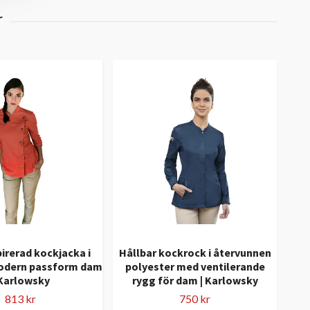
irerad kockjacka i
Hållbar kockrock i återvunnen
Vit
modern passform dam
polyester med ventilerande
try
 Karlowsky
rygg för dam | Karlowsky
813 kr
750 kr