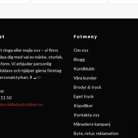
st
Fotmeny
 ringa eller mejla oss – vi finns
Om oss
jälpa dig med val av märke, storlek,
Blogg
form. Vi erbjuder personlig
Kundklubb
ldsklass och hjälper gärna företag
personalstyrkan.👨‍🍳✨
Våra kunder
Brodyr & tryck
s:
Eget tryck
 11 50
@kockkladesbutiken.se
Köpvillkor
Kontakta oss
Månadens kampanj
Byte, retur, reklamation