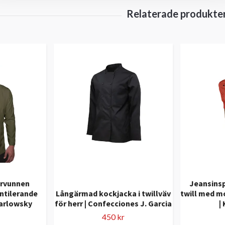
ervunnen
Jeansinsp
ntilerande
Långärmad kockjacka i twillväv
twill med 
Karlowsky
för herr | Confecciones J. Garcia
|
450 kr