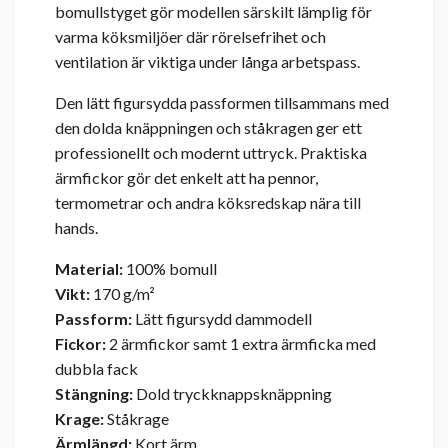
bomullstyget gör modellen särskilt lämplig för
varma köksmiljöer där rörelsefrihet och
ventilation är viktiga under långa arbetspass.
Den lätt figursydda passformen tillsammans med
den dolda knäppningen och ståkragen ger ett
professionellt och modernt uttryck. Praktiska
ärmfickor gör det enkelt att ha pennor,
termometrar och andra köksredskap nära till
hands.
Material:
100% bomull
Vikt:
170 g/m²
Passform:
Lätt figursydd dammodell
Fickor:
2 ärmfickor samt 1 extra ärmficka med
dubbla fack
Stängning:
Dold tryckknappsknäppning
Krage:
Ståkrage
Ärmlängd:
Kort ärm