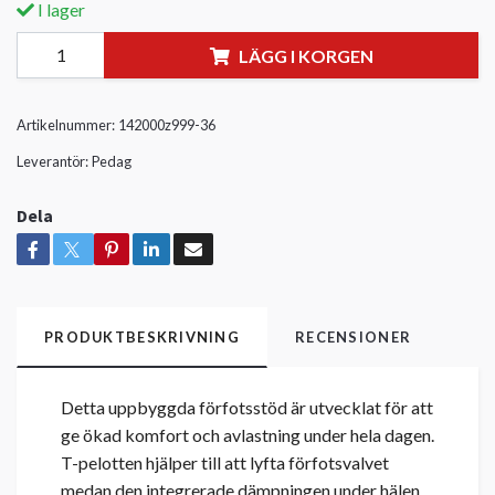
I lager
LÄGG I KORGEN
Artikelnummer:
142000z999-36
Leverantör:
Pedag
Dela
PRODUKTBESKRIVNING
RECENSIONER
Detta uppbyggda förfotsstöd är utvecklat för att
ge ökad komfort och avlastning under hela dagen.
T-pelotten hjälper till att lyfta förfotsvalvet
medan den integrerade dämpningen under hälen