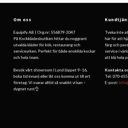
Om oss
Kundtjän
Equipify AB | Org.nr: 556879-2047
Tveka inte att
På Kockklädesbutiken hittar du noggrant
här för att h
utvalda kläder för kök, restaurang och
färg och pass
serviceyrken. Perfekt för både enskilda kockar
service i vär
och hela team.
att klä hela 
Besök vårt showroom i Lund (öppet 9–16,
Kontakta os
boka tid innan) eller låt oss komma ut till ert
Tel: 070-655
företag. Vi svarar alltid så snabbt vi kan –
E-post:
info
dygnet runt👌