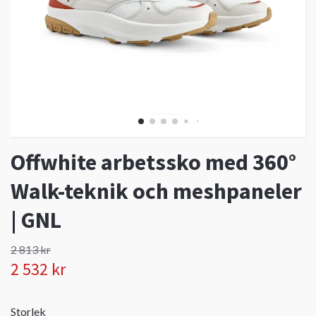
Offwhite arbetssko med 360°
Walk-teknik och meshpaneler
| GNL
2 813 kr
2 532 kr
Storlek