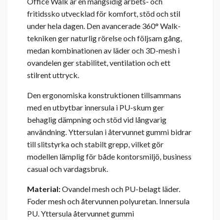
Office Walk är en mångsidig arbets- och
fritidssko utvecklad för komfort, stöd och stil
under hela dagen. Den avancerade 360° Walk-
tekniken ger naturlig rörelse och följsam gång,
medan kombinationen av läder och 3D-mesh i
ovandelen ger stabilitet, ventilation och ett
stilrent uttryck.
Den ergonomiska konstruktionen tillsammans
med en utbytbar innersula i PU-skum ger
behaglig dämpning och stöd vid långvarig
användning. Yttersulan i återvunnet gummi bidrar
till slitstyrka och stabilt grepp, vilket gör
modellen lämplig för både kontorsmiljö, business
casual och vardagsbruk.
Material:
Ovandel mesh och PU-belagt läder.
Foder mesh och återvunnen polyuretan. Innersula
PU. Yttersula återvunnet gummi