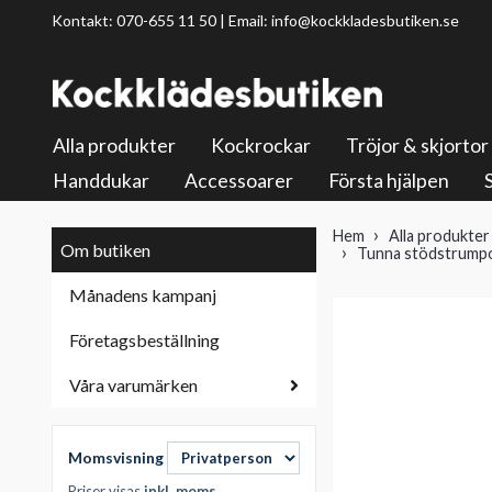
Kontakt: 070-655 11 50 | Email:
info@kockkladesbutiken.se
Alla produkter
Kockrockar
Tröjor & skjortor
Handdukar
Accessoarer
Första hjälpen
Hem
Alla produkter
Om butiken
Tunna stödstrumpor
Månadens kampanj
Företagsbeställning
Våra varumärken
Momsvisning
Priser visas
inkl. moms
.