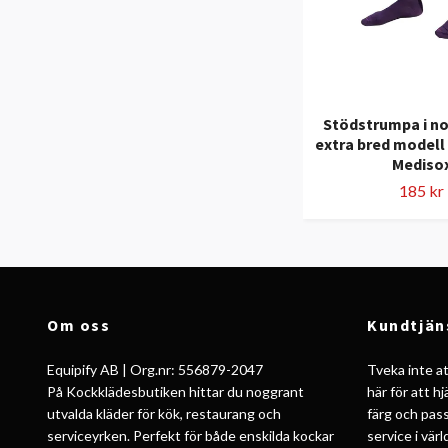
Stödstrumpa i no
extra bred modell 
Mediso
185 kr
Om oss
Kundtjän
Equipify AB | Org.nr: 556879-2047
Tveka inte att
På Kockklädesbutiken hittar du noggrant
här för att h
utvalda kläder för kök, restaurang och
färg och pass
serviceyrken. Perfekt för både enskilda kockar
service i vär