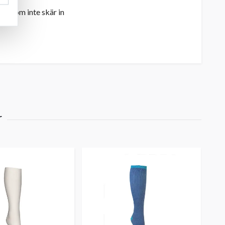
ge som inte skär in