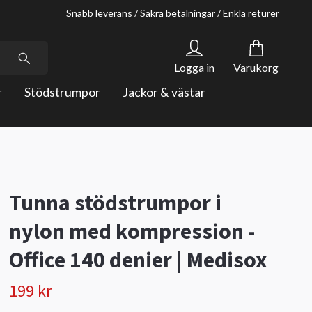
Snabb leverans / Säkra betalningar / Enkla returer
Logga in
Varukorg
r
Stödstrumpor
Jackor & västar
Tunna stödstrumpor i
nylon med kompression -
Office 140 denier | Medisox
199 kr