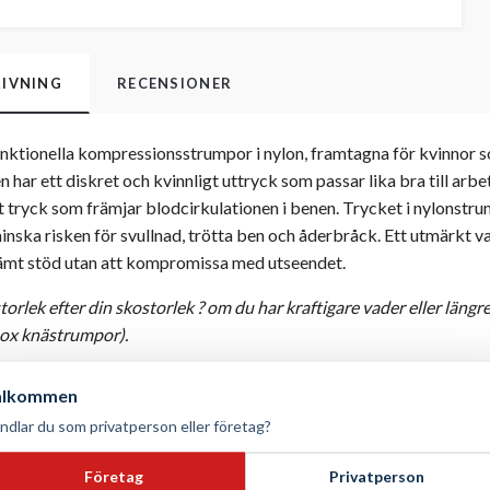
IVNING
RECENSIONER
nktionella kompressionsstrumpor i nylon, framtagna för kvinnor so
har ett diskret och kvinnligt uttryck som passar lika bra till arbet
t tryck som främjar blodcirkulationen i benen. Trycket i nylonstru
t minska risken för svullnad, trötta ben och åderbråck. Ett utmärkt v
kvämt stöd utan att kompromissa med utseendet.
 storlek efter din skostorlek ? om du har kraftigare vader eller län
ox knästrumpor).
olyamid (nylon), 25% elastan (lycra)
älkommen
nier
ndlar du som privatperson eller företag?
m
:
Kompressionsklass 1: 15-21 mmHg. Graderad ? högst vid ankeln,
Företag
Privatperson
ardag, arbete, resor, graviditet och långvarigt stående eller sittan