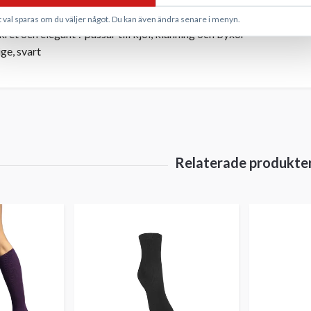
unn men stabil konstruktion, slitstark och följsam, mjuk strumpkra
t val sparas om du väljer något. Du kan även ändra senare i menyn.
ret och elegant ? passar till kjol, klänning och byxor
ge, svart