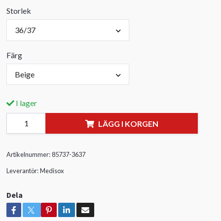
Storlek
36/37
Färg
Beige
I lager
LÄGG I KORGEN
Artikelnummer:
85737-3637
Leverantör:
Medisox
Dela