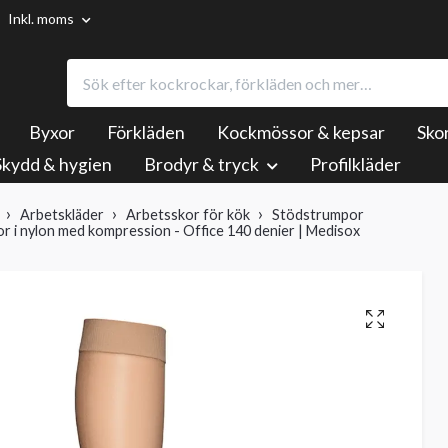
Inkl. moms
Byxor
Förkläden
Kockmössor & kepsar
Sko
Skydd & hygien
Brodyr & tryck
Profilkläder
Arbetskläder
Arbetsskor för kök
Stödstrumpor
 i nylon med kompression - Office 140 denier | Medisox