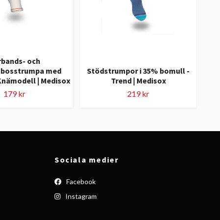
rbands- och
mbosstrumpa med
Stödstrumpor i 35% bomull -
St
Knämodell | Medisox
Trend | Medisox
179 kr
219 kr
Sociala medier
Facebook
Instagram