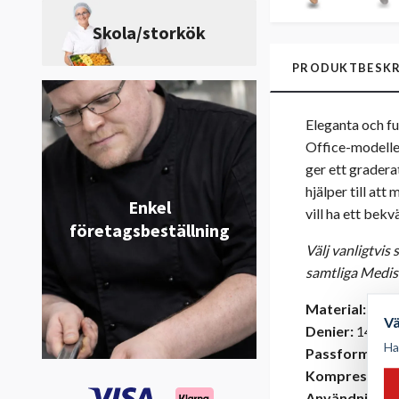
Skola/storkök
PRODUKTBESKR
Eleganta och fu
Office-modellen 
ger ett gradera
hjälper till at
Enkel
vill ha ett be
företagsbeställning
Välj vanligtvis
samtliga Medis
Material:
75% p
V
Denier:
140 de
Ha
Passform:
Da
Kompression
Användning:
V