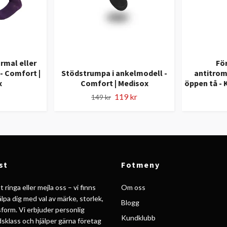
rmal eller
Fö
- Comfort |
Stödstrumpa i ankelmodell -
antitro
x
Comfort | Medisox
öppen tå - 
119 kr
149 kr
st
Fotmeny
 ringa eller mejla oss – vi finns
Om oss
jälpa dig med val av märke, storlek,
Blogg
form. Vi erbjuder personlig
Kundklubb
ldsklass och hjälper gärna företag