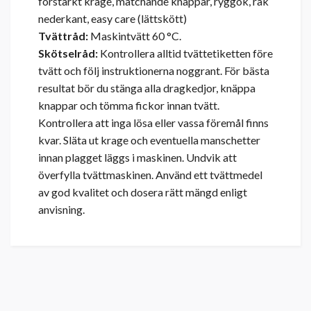
förstärkt krage, matchande knappar, ryggok, rak
nederkant, easy care (lättskött)
Tvättråd:
Maskintvätt 60 °C.
Skötselråd:
Kontrollera alltid tvättetiketten före
tvätt och följ instruktionerna noggrant. För bästa
resultat bör du stänga alla dragkedjor, knäppa
knappar och tömma fickor innan tvätt.
Kontrollera att inga lösa eller vassa föremål finns
kvar. Släta ut krage och eventuella manschetter
innan plagget läggs i maskinen. Undvik att
överfylla tvättmaskinen. Använd ett tvättmedel
av god kvalitet och dosera rätt mängd enligt
anvisning.