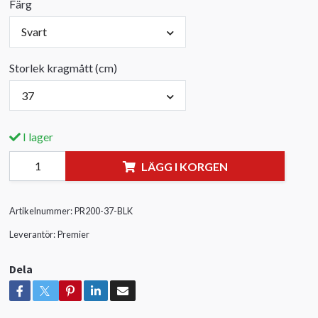
Färg
Svart
Storlek kragmått (cm)
37
I lager
LÄGG I KORGEN
Artikelnummer:
PR200-37-BLK
Leverantör:
Premier
Dela