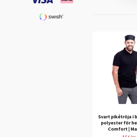
Svart pikétröja i
polyester för he
Comfort | M
156 kr