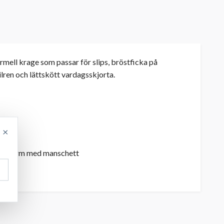
rmell krage som passar för slips, bröstficka på
lren och lättskött vardagsskjorta.
×
 lång ärm med manschett