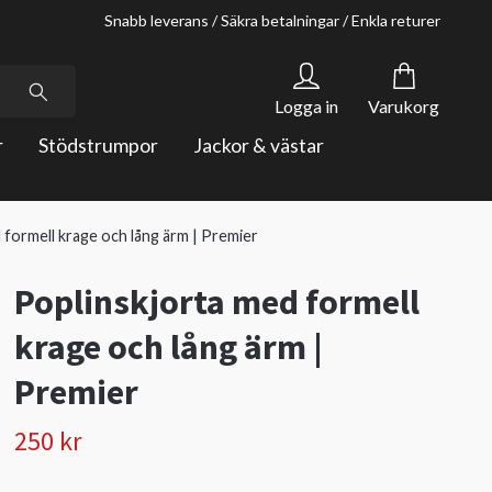
Snabb leverans / Säkra betalningar / Enkla returer
Logga in
Varukorg
r
Stödstrumpor
Jackor & västar
 formell krage och lång ärm | Premier
Poplinskjorta med formell
krage och lång ärm |
Premier
250 kr