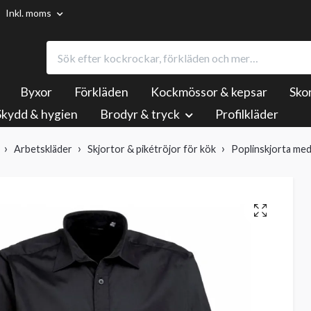
Inkl. moms
Byxor
Förkläden
Kockmössor & kepsar
Sko
Skydd & hygien
Brodyr & tryck
Profilkläder
Arbetskläder
Skjortor & pikétröjor för kök
Poplinskjorta med