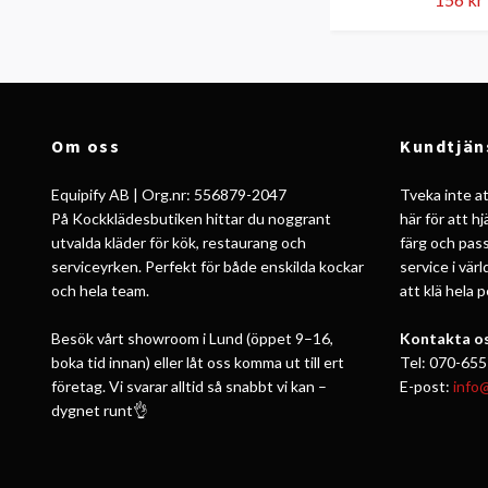
Om oss
Kundtjän
Equipify AB | Org.nr: 556879-2047
Tveka inte att
På Kockklädesbutiken hittar du noggrant
här för att h
utvalda kläder för kök, restaurang och
färg och pass
serviceyrken. Perfekt för både enskilda kockar
service i vär
och hela team.
att klä hela 
Besök vårt showroom i Lund (öppet 9–16,
Kontakta os
boka tid innan) eller låt oss komma ut till ert
Tel: 070-655
företag. Vi svarar alltid så snabbt vi kan –
E-post:
info
dygnet runt👌