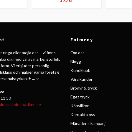
st
Fotmeny
 ringa eller mejla oss – vi finns
Om oss
jälpa dig med val av märke, storlek,
Blogg
form. Vi erbjuder personlig
Kundklubb
ldsklass och hjälper gärna företag
personalstyrkan.👨‍🍳✨
Våra kunder
Brodyr & tryck
s:
Eget tryck
 11 50
@kockkladesbutiken.se
Köpvillkor
Kontakta oss
Månadens kampanj