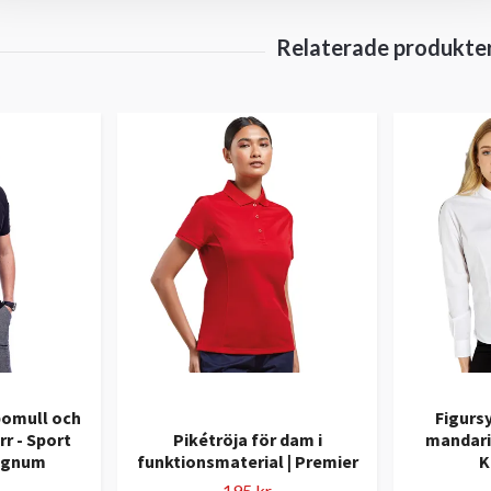
 bomull och
Figurs
rr - Sport
Pikétröja för dam i
mandari
agnum
funktionsmaterial | Premier
K
195 kr