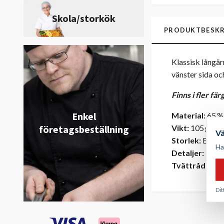
Skola/storkök
PRODUKTBESKR
Klassisk långär
vänster sida oc
Finns i fler fär
Enkel
Material:
65 % 
Vikt:
105 g/m²
företagsbeställning
V
Storlek:
Ej ang
Ha
Detaljer:
Forme
Tvättråd:
Tvät
Dit