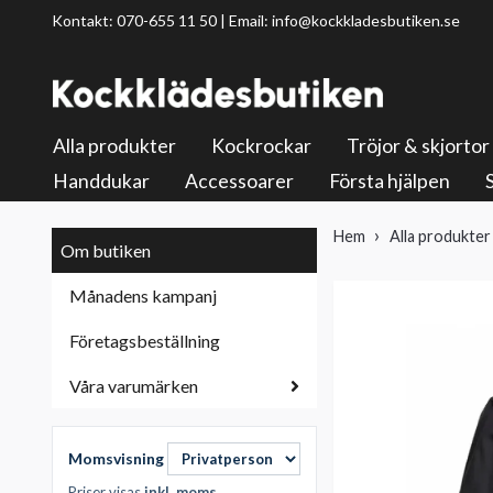
Kontakt: 070-655 11 50 | Email:
info@kockkladesbutiken.se
Alla produkter
Kockrockar
Tröjor & skjortor
Handdukar
Accessoarer
Första hjälpen
Hem
Alla produkter
Om butiken
Månadens kampanj
Företagsbeställning
Våra varumärken
Momsvisning
Priser visas
inkl. moms
.