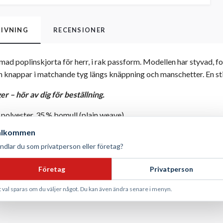
IVNING
RECENSIONER
mad poplinskjorta för herr, i rak passform. Modellen har styvad, fo
h knappar i matchande tyg längs knäppning och manschetter. En sti
ger – hör av dig för beställning.
polyester, 35 % bomull (plain weave)
älkommen
iven
ndlar du som privatperson eller företag?
ll krage, bröstficka vänster, knäppning med tygklädda knappar,
t 40 °C, tvättas ut och in, mörka färger separat
Företag
Privatperson
t val sparas om du väljer något. Du kan även ändra senare i menyn.