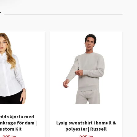
ydd skjorta med
nkrage för dam |
Lyxig sweatshirt i bomull &
Är
ustom Kit
polyester | Russell
395 kr
295 kr