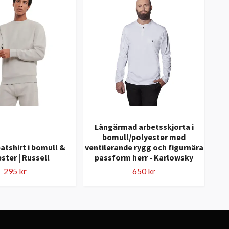
Långärmad arbetsskjorta i
bomull/polyester med
atshirt i bomull &
ventilerande rygg och figurnära
Lång
ster | Russell
passform herr - Karlowsky
295 kr
650 kr