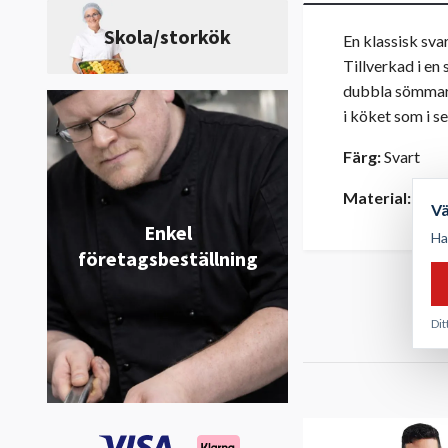
Skola/storkök
En klassisk sva
Tillverkad i en
dubbla sömmar f
i köket som i se
Färg:
Svart
Material:
50 % 
V
Enkel
Ha
företagsbeställning
Dit