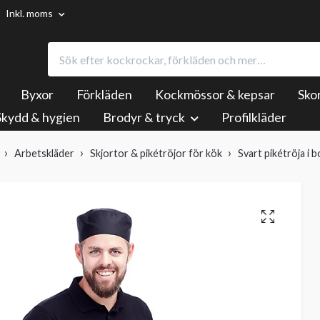
Inkl. moms
Byxor
Förkläden
Kockmössor & kepsar
Sko
Skydd & hygien
Brodyr & tryck
Profilkläder
Arbetskläder
Skjortor & pikétröjor för kök
Svart pikétröja i