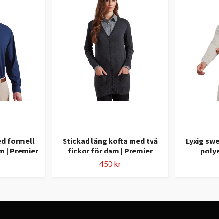
ed formell
Stickad lång kofta med två
Lyxig swe
m | Premier
fickor för dam | Premier
polye
450 kr