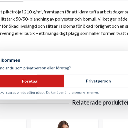
rt pikétröja i 210 g/m², framtagen för att klara tuffa arbetsdagar 
 slitstark 50/50-blandning av polyester och bomull, vilket ger båd
ör ökad livslängd och slitsar i sidorna för ökad rörlighet och en s
rvering eller butik – ett mångsidigt plagg som håller formen tvätt e
polyester, 50 % bomull.
älkommen
ndlar du som privatperson eller företag?
Företag
Privatperson
t val sparas om du väljer något. Du kan även ändra senare i menyn.