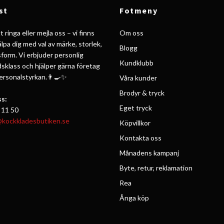
st
Fotmeny
 ringa eller mejla oss – vi finns
Om oss
jälpa dig med val av märke, storlek,
Blogg
form. Vi erbjuder personlig
Kundklubb
ldsklass och hjälper gärna företag
personalstyrkan.👨‍🍳✨
Våra kunder
Brodyr & tryck
s:
Eget tryck
 11 50
@kockkladesbutiken.se
Köpvillkor
Kontakta oss
Månadens kampanj
Byte, retur, reklamation
Rea
Ånga köp