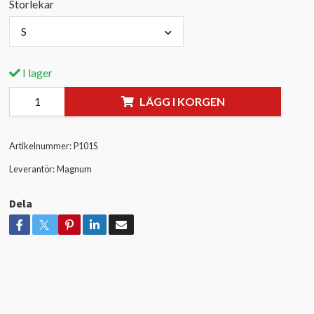
Storlekar
S
I lager
LÄGG I KORGEN
Artikelnummer:
P101S
Leverantör:
Magnum
Dela