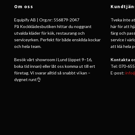
Om oss
Kundtjän
Equipify AB | Org.nr: 556879-2047
Tveka inte att
På Kockklädesbutiken hittar du noggrant
här för att h
utvalda kläder för kök, restaurang och
färg och pass
serviceyrken. Perfekt för både enskilda kockar
service i vär
och hela team.
att klä hela 
Besök vårt showroom i Lund (öppet 9–16,
Kontakta os
boka tid innan) eller låt oss komma ut till ert
Tel: 070-655
företag. Vi svarar alltid så snabbt vi kan –
E-post:
info
dygnet runt👌