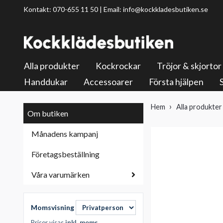
Kontakt: 070-655 11 50 | Email:
info@kockkladesbutiken.se
Alla produkter
Kockrockar
Tröjor & skjortor
Handdukar
Accessoarer
Första hjälpen
Hem
Alla produkter
Om butiken
Månadens kampanj
Företagsbeställning
Våra varumärken
Momsvisning
Priser visas
inkl. moms
.