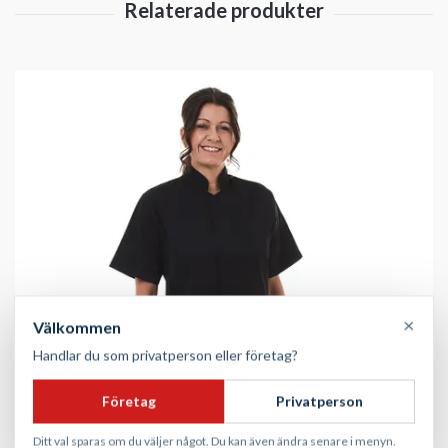
×
Välkommen
Handlar du som privatperson eller företag?
Företag
Privatperson
Ditt val sparas om du väljer något. Du kan även ändra senare i menyn.