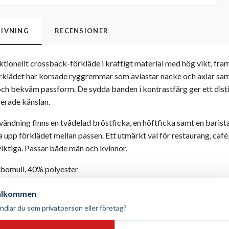
IVNING
RECENSIONER
tionellt crossback-förkläde i kraftigt material med hög vikt, fra
rklädet har korsade ryggremmar som avlastar nacke och axlar s
 och bekväm passform. De sydda banden i kontrastfärg ger ett disti
erade känslan.
vändning finns en tvådelad bröstficka, en höftficka samt en baris
a upp förklädet mellan passen. Ett utmärkt val för restaurang, café
viktiga. Passar både män och kvinnor.
bomull, 40% polyester
g/m²
älkommen
sex
 justerbara ryggremmar med knapp och knapphål
ndlar du som privatperson eller företag?
d bröstficka, höftficka (H 18 cm × B 14 cm)