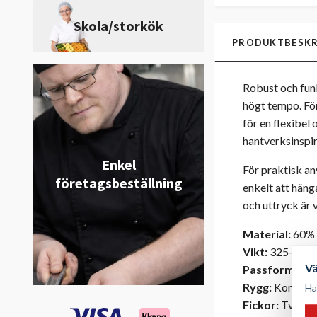
Skola/storkök
PRODUKTBESKR
Robust och funk
högt tempo. Fö
för en flexibel
hantverksinspir
Enkel
För praktisk an
företagsbeställning
enkelt att häng
och uttryck är 
Material:
60% 
Vikt:
325-360 
V
Passform:
Uni
Rygg:
Korsade,
Ha
Fickor:
Tvådela