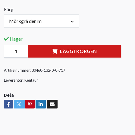
Färg
Mörkgrå denim
I lager
LÄGG I KORGEN
Artikelnummer:
30460-132-0-0-717
Leverantör:
Kentaur
Dela