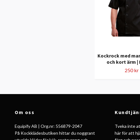
Kockrock med man
och kort ärm |
250 kr
Om oss
Kundtjän
Equipify AB | Org.nr: 556879-2047
Tveka inte att
På Kockklädesbutiken hittar du noggrant
här för att h
utvalda kläder för kök, restaurang och
färg och pass