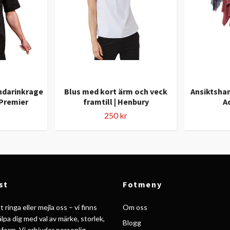
darinkrage
Blus med kort ärm och veck
Ansiktshan
 Premier
framtill | Henbury
A
250 kr
st
Fotmeny
 ringa eller mejla oss – vi finns
Om oss
jälpa dig med val av märke, storlek,
Blogg
form. Vi erbjuder personlig