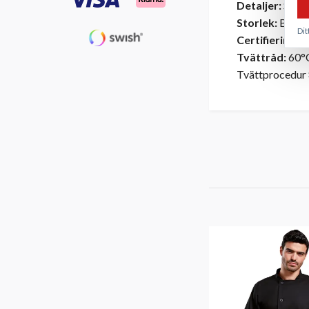
Detaljer:
Sydda
Storlek:
B 70 
Dit
Certifieringar:
Tvättråd:
60°C
Tvättprocedur 8