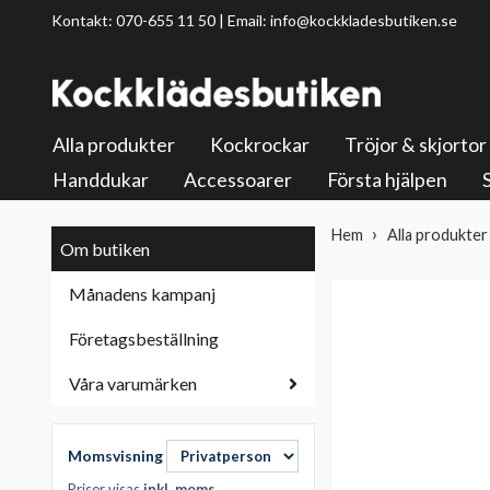
Kontakt: 070-655 11 50 | Email:
info@kockkladesbutiken.se
Alla produkter
Kockrockar
Tröjor & skjortor
Handdukar
Accessoarer
Första hjälpen
Hem
Alla produkter
Om butiken
Månadens kampanj
Företagsbeställning
Våra varumärken
Momsvisning
Priser visas
inkl. moms
.