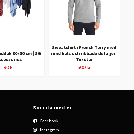
Sweatshirt i French Terry med
S
dduk 30x30 cm | SG
rund hals och ribbade detaljer |
ccessories
Texstar
ko
80 kr
500 kr
Sociala medier
Facebook
Instagram