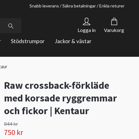
Snabb leverans / Säkra betalningar / Enkla returer
Logga in
Varukorg
r
Stödstrumpor
Jackor & västar
taur
Raw crossback-förkläde
med korsade ryggremmar
och fickor | Kentaur
844 kr
750 kr