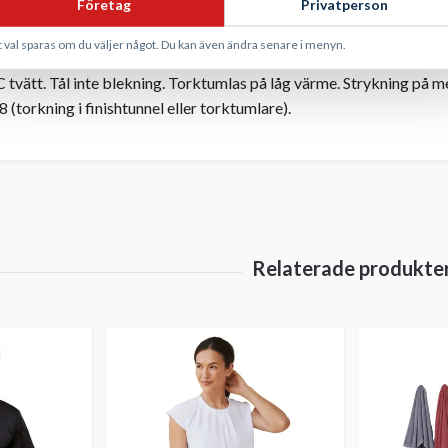
Företag
Privatperson
 band i kontrastfärg, baristarem, steamerhank
cm × H 94 cm
t val sparas om du väljer något. Du kan även ändra senare i menyn.
OEKO-TEX® Standard 100 (1676-235), OEKO-TEX® Made in Gree
 tvätt. Tål inte blekning. Torktumlas på låg värme. Strykning på m
 (torkning i finishtunnel eller torktumlare).