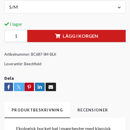
S/M
I lager
LÄGG I KORGEN
Artikelnummer:
BC687-SM-BLK
Leverantör:
Beechfield
Dela
PRODUKTBESKRIVNING
RECENSIONER
Ekologisk bucket hat i manchester med klassisk