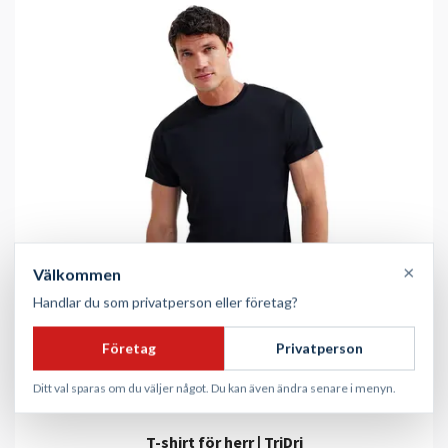
×
Välkommen
Handlar du som privatperson eller företag?
Företag
Privatperson
Ditt val sparas om du väljer något. Du kan även ändra senare i menyn.
T-shirt för herr | TriDri