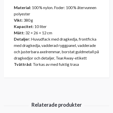
Material:
100 % nylon. Foder: 100 % återvunnen
polyester
Vikt:
380 g
Kapacitet:
10 liter
Mått:
32 × 26 × 12 cm
Detaljer:
Huvudfack med dragkedja, frontficka
med dragkedja, vadderad ryggpanel, vadderade
och justerbara axelremmar, borstat guldmetall på
dragkedjor och detaljer, TearAway-etikett
Tvättråd:
Torkas av med fuktig trasa