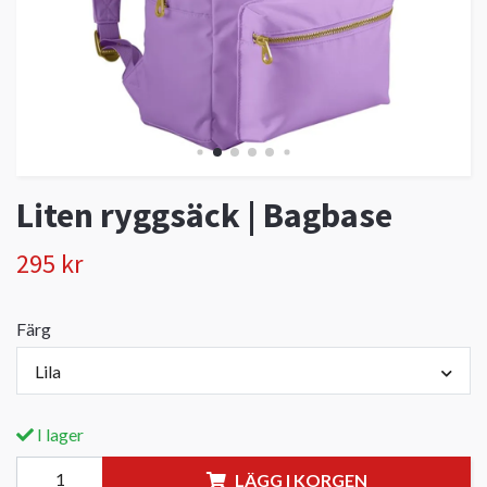
Liten ryggsäck | Bagbase
295 kr
Färg
Lila
I lager
LÄGG I KORGEN