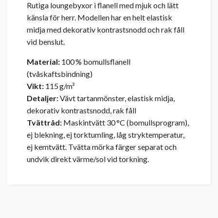
Rutiga loungebyxor i flanell med mjuk och lätt
känsla för herr. Modellen har en helt elastisk
midja med dekorativ kontrastsnodd och rak fåll
vid benslut.
Material:
100 % bomullsflanell
(tvåskaftsbindning)
Vikt:
115 g/m²
Detaljer:
Vävt tartanmönster, elastisk midja,
dekorativ kontrastsnodd, rak fåll
Tvättråd:
Maskintvätt 30 °C (bomullsprogram),
ej blekning, ej torktumling, låg stryktemperatur,
ej kemtvätt. Tvätta mörka färger separat och
undvik direkt värme/sol vid torkning.