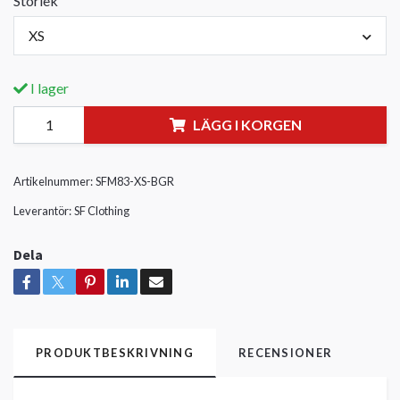
Storlek
XS
I lager
LÄGG I KORGEN
Artikelnummer:
SFM83-XS-BGR
Leverantör:
SF Clothing
Dela
PRODUKTBESKRIVNING
RECENSIONER