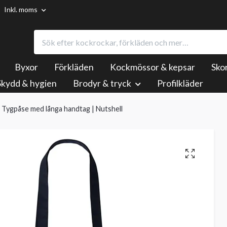
Inkl. moms
Byxor
Förkläden
Kockmössor & kepsar
Sko
Skydd & hygien
Brodyr & tryck
Profilkläder
Tygpåse med långa handtag | Nutshell