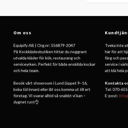
Om oss
Kundtjän
Equipify AB | Org.nr: 556879-2047
Tveka inte att
På Kockklädesbutiken hittar du noggrant
här för att h
utvalda kläder för kök, restaurang och
färg och pass
serviceyrken. Perfekt för både enskilda kockar
service i vär
och hela team.
att klä hela 
Besök vårt showroom i Lund (öppet 9–16,
Kontakta os
boka tid innan) eller låt oss komma ut till ert
Tel: 070-655
företag. Vi svarar alltid så snabbt vi kan –
E-post:
info
dygnet runt👌