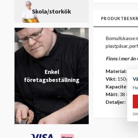
Skola/storkök
PRODUKTBESKR
Bomullskasse me
plastpåsar, per
Finns i mer än 
Enkel
Material:
100 
V
Vikt:
150 g/m²
företagsbeställning
Kapacitet:
10 l
Ha
Mått:
38 × 42 c
Detaljer:
Långa
Dit