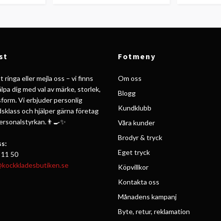
st
Fotmeny
 ringa eller mejla oss – vi finns
Om oss
jälpa dig med val av märke, storlek,
Blogg
form. Vi erbjuder personlig
Kundklubb
ldsklass och hjälper gärna företag
personalstyrkan.👨‍🍳✨
Våra kunder
Brodyr & tryck
s:
Eget tryck
 11 50
@kockkladesbutiken.se
Köpvillkor
Kontakta oss
Månadens kampanj
Byte, retur, reklamation