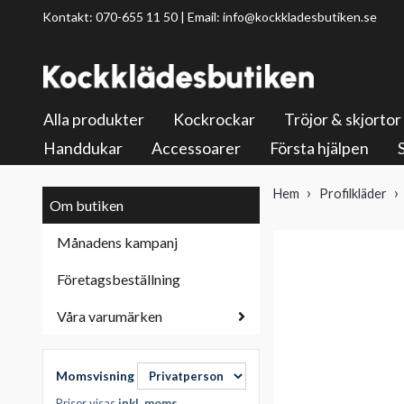
Kontakt: 070-655 11 50 | Email:
info@kockkladesbutiken.se
Alla produkter
Kockrockar
Tröjor & skjortor
Handdukar
Accessoarer
Första hjälpen
Hem
Profilkläder
Om butiken
Månadens kampanj
Företagsbeställning
Våra varumärken
Momsvisning
Priser visas
inkl. moms
.