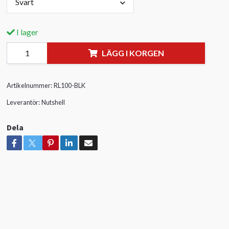
Svart
I lager
LÄGG I KORGEN
Artikelnummer:
RL100-BLK
Leverantör:
Nutshell
Dela