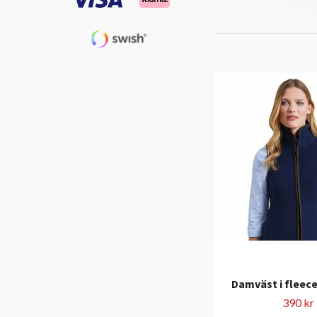
Damväst i fleece
390 kr