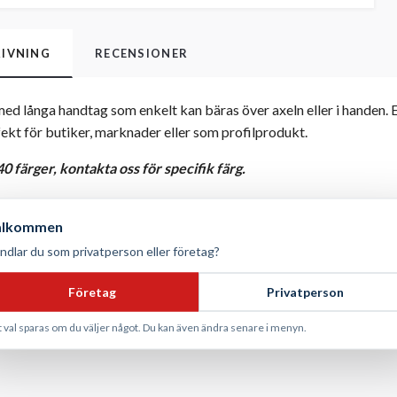
IVNING
RECENSIONER
d långa handtag som enkelt kan bäras över axeln eller i handen. E
fekt för butiker, marknader eller som profilprodukt.
40 färger, kontakta oss för specifik färg.
% bomull
älkommen
iter
ndlar du som privatperson eller företag?
m (handtag: 70 × 2,5 cm)
Företag
Privatperson
 handtag, passar för tryck och profilering
t val sparas om du väljer något. Du kan även ändra senare i menyn.