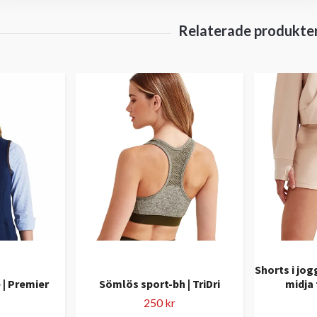
Shorts i jo
 | Premier
Sömlös sport-bh | TriDri
midja 
250 kr