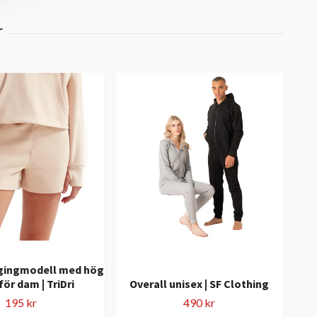
ggingmodell med hög
Swea
för dam | TriDri
Overall unisex | SF Clothing
195 kr
490 kr