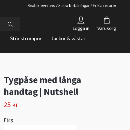
Snabb leverans / Säkra betalningar / Enkla returer
Logga in
Varukorg
r
Stödstrumpor
Jackor & västar
Tygpåse med långa
handtag | Nutshell
25 kr
Färg