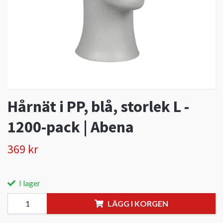
Hårnät i PP, blå, storlek L -
1200-pack | Abena
369 kr
I lager
LÄGG I KORGEN