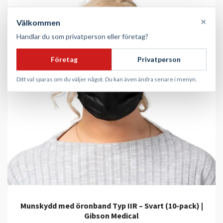
×
Välkommen
Handlar du som privatperson eller företag?
Företag
Privatperson
Ditt val sparas om du väljer något. Du kan även ändra senare i menyn.
Munskydd med öronband Typ IIR – Svart (10-pack) |
Gibson Medical