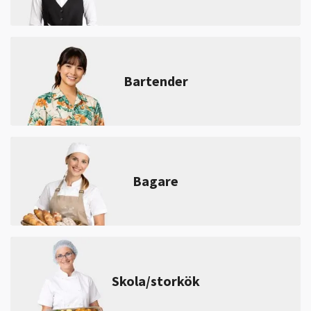
Bartender
Bagare
Skola/storkök