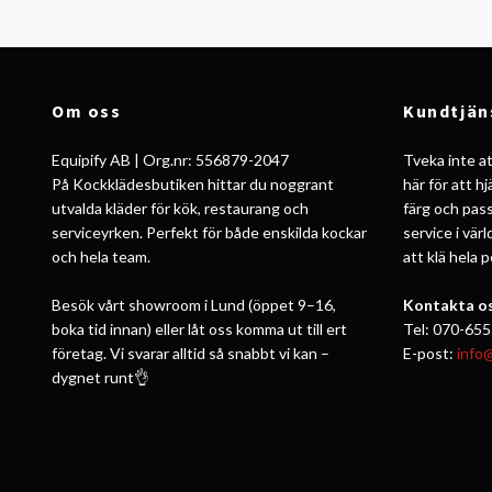
Om oss
Kundtjän
Equipify AB | Org.nr: 556879-2047
Tveka inte att
På Kockklädesbutiken hittar du noggrant
här för att h
utvalda kläder för kök, restaurang och
färg och pass
serviceyrken. Perfekt för både enskilda kockar
service i vär
och hela team.
att klä hela 
Besök vårt showroom i Lund (öppet 9–16,
Kontakta os
boka tid innan) eller låt oss komma ut till ert
Tel: 070-655
företag. Vi svarar alltid så snabbt vi kan –
E-post:
info
dygnet runt👌