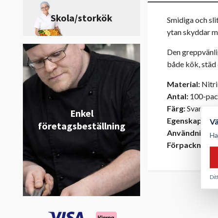
Skola/storkök
Smidiga och sl
ytan skyddar m
Den greppvänlig
både kök, städ o
Material:
Nitri
Antal:
100-pa
Färg:
Svart
Enkel
Egenskaper:
Sl
V
företagsbeställning
Användning:
L
Ha
Förpackning:
E
Dit