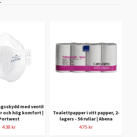
ngsskydd med ventil
r och hög komfort |
Toalettpapper i vitt papper, 2-
ny
Portwest
lagers - 56 rullar | Abena
438 kr
475 kr