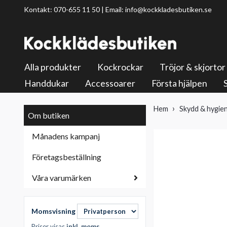
Kontakt: 070-655 11 50 | Email:
info@kockkladesbutiken.se
Alla produkter
Kockrockar
Tröjor & skjortor
Handdukar
Accessoarer
Första hjälpen
Hem
Skydd & hygie
Om butiken
Månadens kampanj
Företagsbeställning
Våra varumärken
Momsvisning
Priser visas
inkl. moms
.