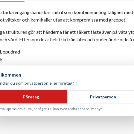
itstarka engångshandskar i nitril som kombinerar hög tålighet m
ot vätskor och kemikalier utan att kompromissa med greppet.
a strukturen gör att händerna får ett säkert fäste även på våta yto
ch vård. Eftersom de är helt fria från latex och puder är de också e
l, opudrad
ck
itstarka, greppvänliga, latexfria, allergivänliga
älkommen
ämpliga för livsmedelshantering, städning och precisionsarbete
ndlar du som privatperson eller företag?
ngångshandskar
Företag
Privatperson
t val sparas om du väljer något. Du kan även ändra senare i menyn.