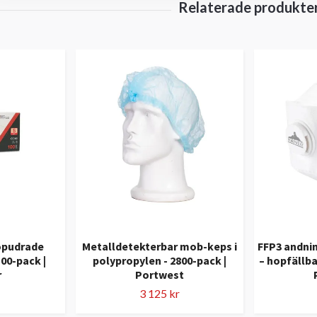
opudrade
Metalldetekterbar mob-keps i
FFP3 andni
00-pack |
polypropylen - 2800-pack |
– hopfällba
r
Portwest
3 125 kr