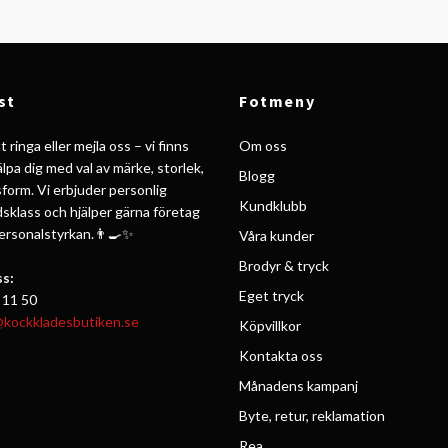
st
Fotmeny
 ringa eller mejla oss – vi finns
Om oss
jälpa dig med val av märke, storlek,
Blogg
form. Vi erbjuder personlig
Kundklubb
ldsklass och hjälper gärna företag
personalstyrkan.👨‍🍳✨
Våra kunder
Brodyr & tryck
s:
Eget tryck
 11 50
@kockkladesbutiken.se
Köpvillkor
Kontakta oss
Månadens kampanj
Byte, retur, reklamation
Rea