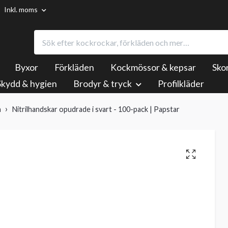
Inkl. moms
Byxor
Förkläden
Kockmössor & kepsar
Sko
Skydd & hygien
Brodyr & tryck
Profilkläder
n
Nitrilhandskar opudrade i svart - 100-pack | Papstar