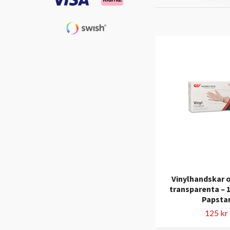
Vinylhandskar 
transparenta – 1
Papsta
125 kr