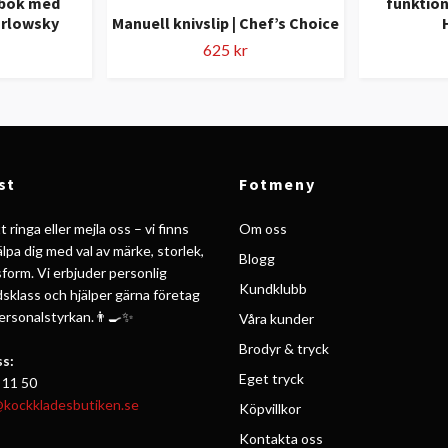
nbok med
funktion
arlowsky
Manuell knivslip | Chef’s Choice
625 kr
st
Fotmeny
 ringa eller mejla oss – vi finns
Om oss
jälpa dig med val av märke, storlek,
Blogg
form. Vi erbjuder personlig
Kundklubb
ldsklass och hjälper gärna företag
personalstyrkan.👨‍🍳✨
Våra kunder
Brodyr & tryck
s:
Eget tryck
 11 50
@kockkladesbutiken.se
Köpvillkor
Kontakta oss