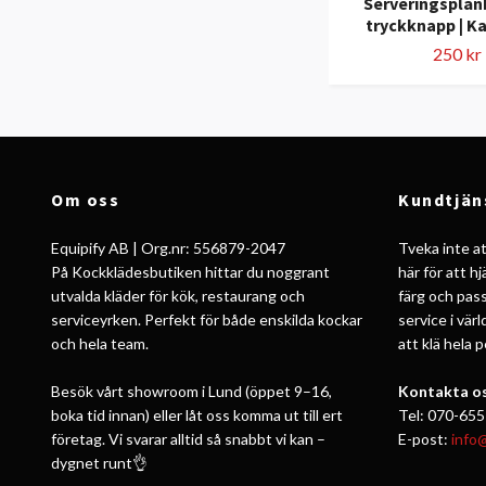
Serveringsplå
tryckknapp | K
250 kr
Om oss
Kundtjän
Equipify AB | Org.nr: 556879-2047
Tveka inte att
På Kockklädesbutiken hittar du noggrant
här för att h
utvalda kläder för kök, restaurang och
färg och pass
serviceyrken. Perfekt för både enskilda kockar
service i vär
och hela team.
att klä hela 
Besök vårt showroom i Lund (öppet 9–16,
Kontakta os
boka tid innan) eller låt oss komma ut till ert
Tel: 070-655
företag. Vi svarar alltid så snabbt vi kan –
E-post:
info
dygnet runt👌