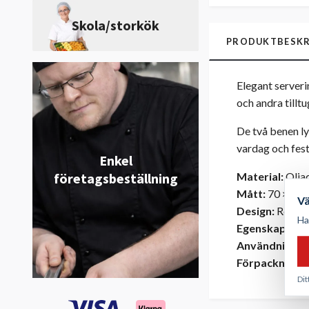
Skola/storkök
PRODUKTBESKR
Elegant serveri
och andra tilltu
De två benen ly
vardag och fest
Enkel
Material:
Olja
företagsbeställning
Mått:
70 × 23 
V
Design:
Rektan
Ha
Egenskaper:
S
Användnings
Förpackning:
L
Dit