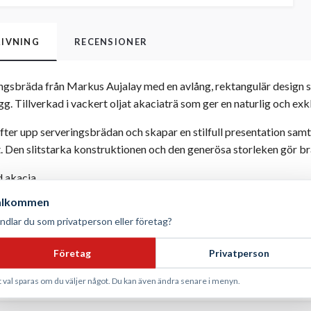
IVNING
RECENSIONER
ngsbräda från Markus Aujalay med en avlång, rektangulär design som
gg. Tillverkad i vackert oljat akaciaträ som ger en naturlig och exk
fter upp serveringsbrädan och skapar en stilfull presentation samt
. Den slitstarka konstruktionen och den generösa storleken gör bräd
d akacia
× 4 cm
älkommen
gulär serveringsbräda med två ben
ndlar du som privatperson eller företag?
litstark konstruktion, naturlig träfinish och upphöjd design för ele
område:
Perfekt för servering av ost, snittar, tapas, charkuterier, 
Företag
Privatperson
evereras i färgkartong
t val sparas om du väljer något. Du kan även ändra senare i menyn.