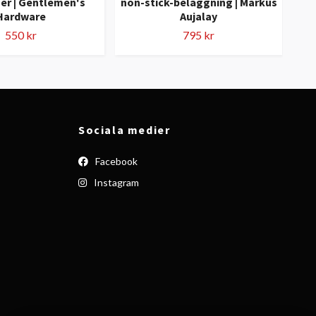
er | Gentlemen's
non-stick-beläggning | Markus
Serv
Hardware
Aujalay
550 kr
795 kr
Sociala medier
Facebook
Instagram