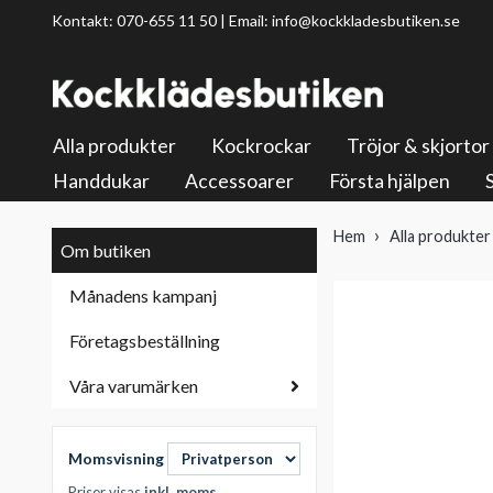
Kontakt: 070-655 11 50 | Email:
info@kockkladesbutiken.se
Alla produkter
Kockrockar
Tröjor & skjortor
Handdukar
Accessoarer
Första hjälpen
Hem
Alla produkter
Om butiken
Månadens kampanj
Företagsbeställning
Våra varumärken
Momsvisning
Priser visas
inkl. moms
.