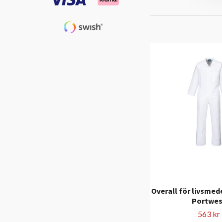
Overall för livsmede
Portwes
563 kr