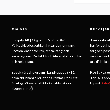
Om oss
Kundtjän
Equipify AB | Org.nr: 556879-2047
Tveka inte att
På Kockklädesbutiken hittar du noggrant
här för att h
utvalda kläder för kök, restaurang och
färg och pass
serviceyrken. Perfekt för både enskilda kockar
service i vär
och hela team.
att klä hela 
Besök vårt showroom i Lund (öppet 9–16,
Kontakta os
boka tid innan) eller låt oss komma ut till ert
Tel: 070-655
företag. Vi svarar alltid så snabbt vi kan –
E-post:
info
dygnet runt👌