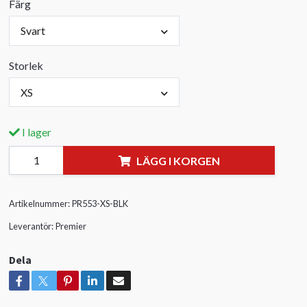
Färg
Svart
Storlek
XS
I lager
LÄGG I KORGEN
Artikelnummer:
PR553-XS-BLK
Leverantör:
Premier
Dela