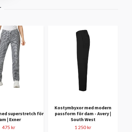
Kostymbyxor med modern
ed superstretch för
passform för dam - Avery |
Str
am | Exner
South West
C
475 kr
1 250 kr