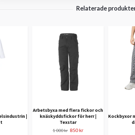
Arbetsbyxa med flera fickor och
lsindustrin |
knäskyddsfickor för herr |
Kockbyxor m
t
Texstar
d
850 kr
1 000 kr