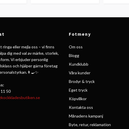
st
Fotmeny
 ringa eller mejla oss – vi finns
Om oss
jälpa dig med val av märke, storlek,
Blogg
form. Vi erbjuder personlig
Kundklubb
ldsklass och hjälper gärna företag
personalstyrkan.👨‍🍳✨
Våra kunder
Brodyr & tryck
s:
Eget tryck
 11 50
@kockkladesbutiken.se
Köpvillkor
Kontakta oss
Månadens kampanj
Byte, retur, reklamation