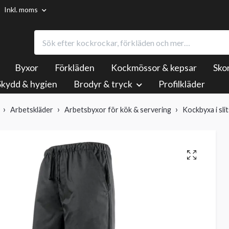
Inkl. moms
Byxor
Förkläden
Kockmössor & kepsar
Sko
Skydd & hygien
Brodyr & tryck
Profilkläder
Arbetskläder
Arbetsbyxor för kök & servering
Kockbyxa i sli