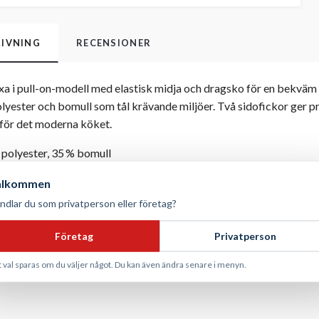
IVNING
RECENSIONER
 i pull-on-modell med elastisk midja och dragsko för en bekväm oc
lyester och bomull som tål krävande miljöer. Två sidofickor ger prak
r för det moderna köket.
polyester, 35 % bomull
älkommen
sex
ndlar du som privatperson eller företag?
ofickor
strItvätt 85 °C / Hushållstvätt 60 °C
Företag
Privatperson
t val sparas om du väljer något. Du kan även ändra senare i menyn.