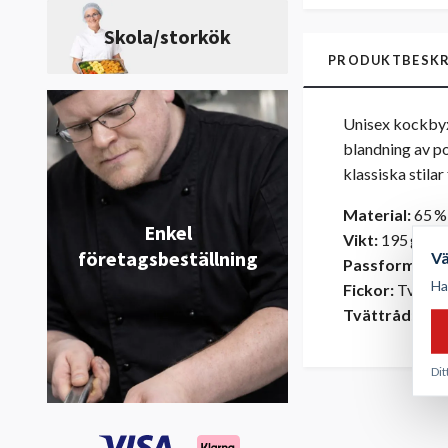
Skola/storkök
PRODUKTBESKR
Unisex kockbyxa
blandning av po
klassiska stila
Material:
65 % 
Enkel
Vikt:
195 g/m²
företagsbeställning
V
Passform:
Uni
Ha
Fickor:
Två sid
Tvättråd:
Indu
Dit