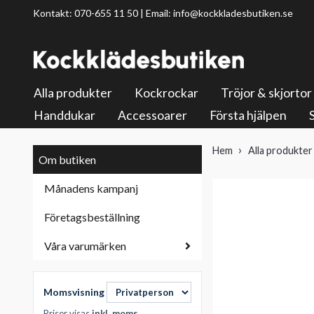
Kontakt: 070-655 11 50 | Email:
info@kockkladesbutiken.se
Alla produkter
Kockrockar
Tröjor & skjortor
Handdukar
Accessoarer
Första hjälpen
Hem
Alla produkter
Om butiken
Månadens kampanj
Företagsbeställning
Våra varumärken
Momsvisning
Priser visas
inkl. moms
.