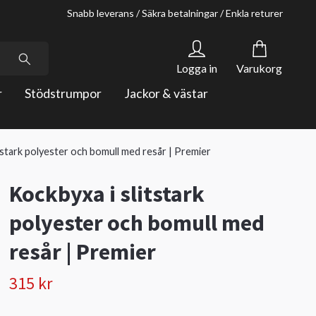
Snabb leverans / Säkra betalningar / Enkla returer
Logga in
Varukorg
r
Stödstrumpor
Jackor & västar
tstark polyester och bomull med resår | Premier
Kockbyxa i slitstark
polyester och bomull med
resår | Premier
315 kr