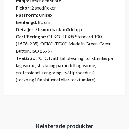
Midja:
Resår och snöre
Fickor:
2 snedfickor
Passform:
Unisex
Benlängd:
80 cm
Detaljer:
Steamerhank, märklapp
Certifieringar:
OEKO-TEX® Standard 100
(1676-235), OEKO-TEX® Made in Green, Green
Button, ISO 15797
Tvättråd:
95°C tvätt, tål blekning, torktumlas på
låg värme, strykning på medelhög värme,
professionell rengöring, tvättprocedur 4
(torkning i finishtunnel eller torktumlare)