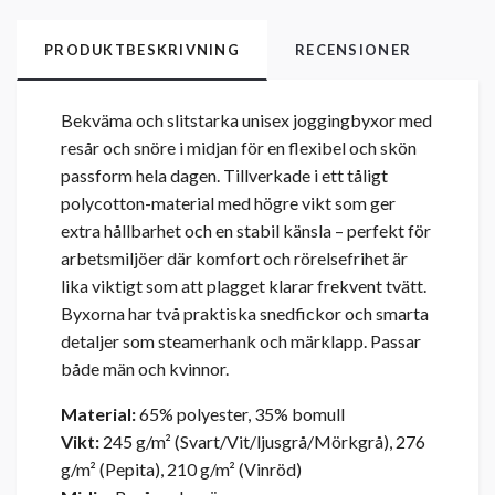
PRODUKTBESKRIVNING
RECENSIONER
Bekväma och slitstarka unisex joggingbyxor med
resår och snöre i midjan för en flexibel och skön
passform hela dagen. Tillverkade i ett tåligt
polycotton-material med högre vikt som ger
extra hållbarhet och en stabil känsla – perfekt för
arbetsmiljöer där komfort och rörelsefrihet är
lika viktigt som att plagget klarar frekvent tvätt.
Byxorna har två praktiska snedfickor och smarta
detaljer som steamerhank och märklapp. Passar
både män och kvinnor.
Material:
65% polyester, 35% bomull
Vikt:
245 g/m² (Svart/Vit/ljusgrå/Mörkgrå), 276
g/m² (Pepita), 210 g/m² (Vinröd)