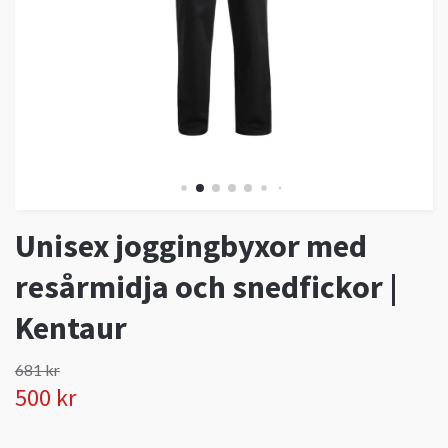
Unisex joggingbyxor med
resårmidja och snedfickor |
Kentaur
681 kr
500 kr