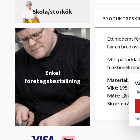
Skola/storkök
PRODUKTBESKR
Ett modernt för
har en bred övr
Mitt på förkläd
funktionell mod
Enkel
Material:
65% p
företagsbeställning
V
Vikt:
195 g/m²
Ha
Mått:
Längd 86
Skötselråd:
Ma
Dit