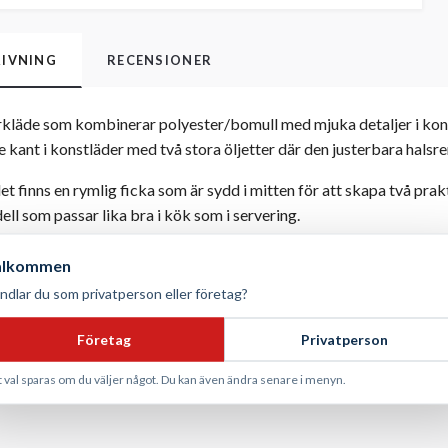
IVNING
RECENSIONER
kläde som kombinerar polyester/bomull med mjuka detaljer i konst
e kant i konstläder med två stora öljetter där den justerbara hal
et finns en rymlig ficka som är sydd i mitten för att skapa två pra
ell som passar lika bra i kök som i servering.
olyester, 35% bomull med detaljer i konstläder
älkommen
ndlar du som privatperson eller företag?
 cm, bredd 72 cm
skintvätt 60°C
Företag
Privatperson
t val sparas om du väljer något. Du kan även ändra senare i menyn.