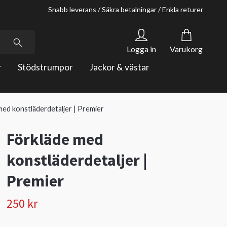
Snabb leverans / Säkra betalningar / Enkla returer
Logga in
Varukorg
r
Stödstrumpor
Jackor & västar
med konstläderdetaljer | Premier
Förkläde med
konstläderdetaljer |
Premier
250 kr