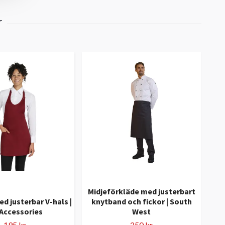
Midjeförkläde med justerbart
d justerbar V-hals |
knytband och fickor | South
Fö
Accessories
West
195 kr
250 kr