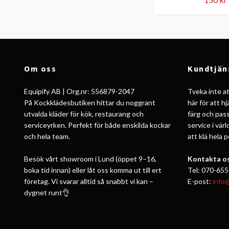
Om oss
Kundtjän
Equipify AB | Org.nr: 556879-2047
Tveka inte att
På Kockklädesbutiken hittar du noggrant
här för att h
utvalda kläder för kök, restaurang och
färg och pass
serviceyrken. Perfekt för både enskilda kockar
service i vär
och hela team.
att klä hela 
Besök vårt showroom i Lund (öppet 9–16,
Kontakta os
boka tid innan) eller låt oss komma ut till ert
Tel: 070-655
företag. Vi svarar alltid så snabbt vi kan –
E-post:
info
dygnet runt👌