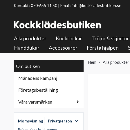
Kontakt: 070-655 11 50 | Email:
info@kockkladesbutiken.se
Alla produkter
Kockrockar
Tröjor & skjortor
Handdukar
Accessoarer
Första hjälpen
Hem
Alla produkter
Om butiken
Månadens kampanj
Företagsbeställning
Våra varumärken
Momsvisning
Priser visas
inkl. moms
.