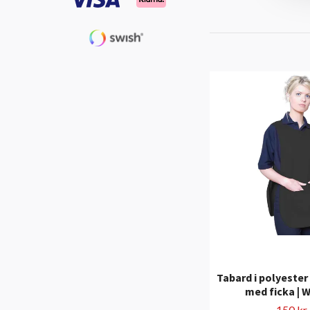
Tabard i polyester
med ficka | W
150 kr