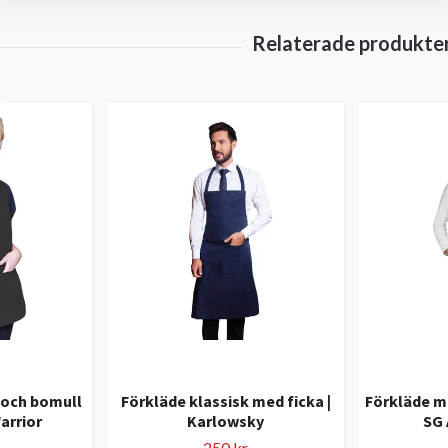
 och bomull
Förkläde klassisk med ficka |
Förkläde me
arrior
Karlowsky
SG 
250 kr