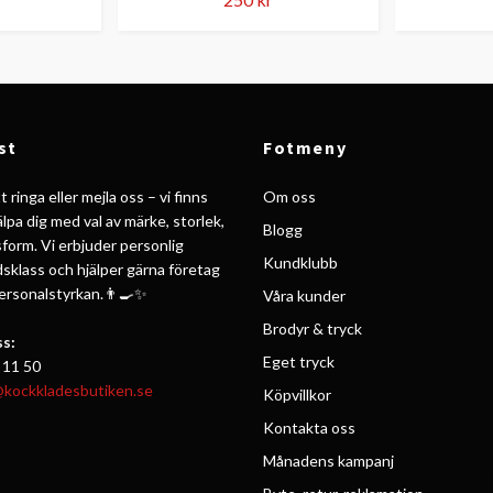
st
Fotmeny
 ringa eller mejla oss – vi finns
Om oss
jälpa dig med val av märke, storlek,
Blogg
form. Vi erbjuder personlig
Kundklubb
ldsklass och hjälper gärna företag
personalstyrkan.👨‍🍳✨
Våra kunder
Brodyr & tryck
s:
Eget tryck
 11 50
@kockkladesbutiken.se
Köpvillkor
Kontakta oss
Månadens kampanj