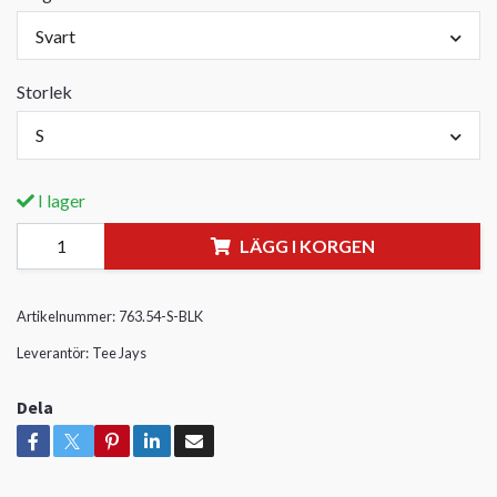
Svart
Storlek
S
I lager
LÄGG I KORGEN
Artikelnummer:
763.54-S-BLK
Leverantör:
Tee Jays
Dela