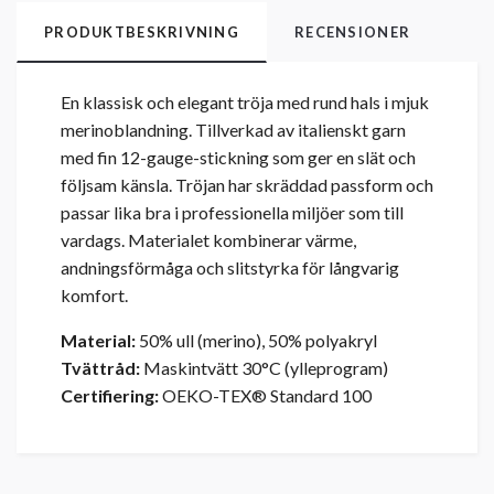
PRODUKTBESKRIVNING
RECENSIONER
En klassisk och elegant tröja med rund hals i mjuk
merinoblandning. Tillverkad av italienskt garn
med fin 12-gauge-stickning som ger en slät och
följsam känsla. Tröjan har skräddad passform och
passar lika bra i professionella miljöer som till
vardags. Materialet kombinerar värme,
andningsförmåga och slitstyrka för långvarig
komfort.
Material:
50% ull (merino), 50% polyakryl
Tvättråd:
Maskintvätt 30°C (ylleprogram)
Certifiering:
OEKO-TEX® Standard 100