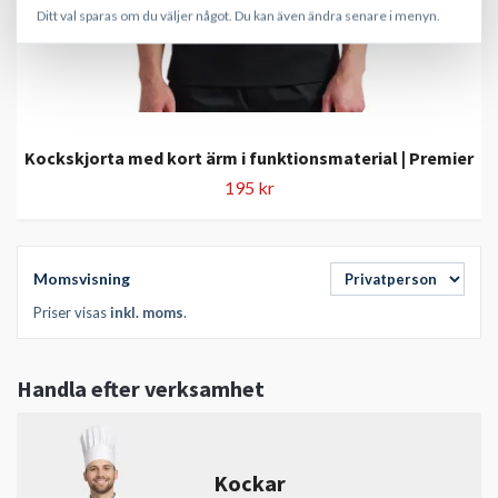
Ditt val sparas om du väljer något. Du kan även ändra senare i menyn.
Kockskjorta med kort ärm i funktionsmaterial | Premier
195 kr
Momsvisning
Priser visas
inkl. moms
.
Handla efter verksamhet
Kockar