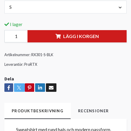
S
I lager
LÄGG I KORGEN
Artikelnummer:
RX301-S-BLK
Leverantör:
ProRTX
Dela
PRODUKTBESKRIVNING
RECENSIONER
Sweatshirt med rund hals och modern passform.