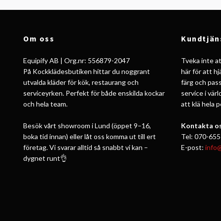
Om oss
Kundtjän
Equipify AB | Org.nr: 556879-2047
Tveka inte att
På Kockklädesbutiken hittar du noggrant
här för att h
utvalda kläder för kök, restaurang och
färg och pass
serviceyrken. Perfekt för både enskilda kockar
service i vär
och hela team.
att klä hela 
Besök vårt showroom i Lund (öppet 9–16,
Kontakta os
boka tid innan) eller låt oss komma ut till ert
Tel: 070-655
företag. Vi svarar alltid så snabbt vi kan –
E-post:
info
dygnet runt👌