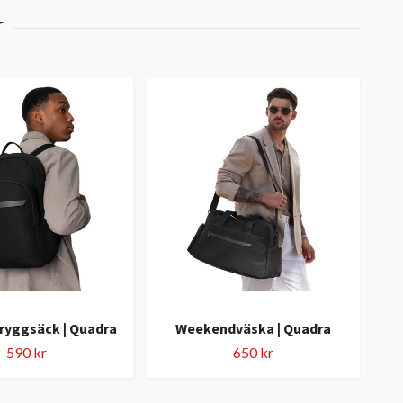
Sw
hal
ryggsäck | Quadra
Weekendväska | Quadra
590 kr
650 kr