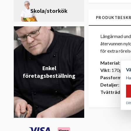
Skola/storkök
PRODUKTBESKR
Långärmad under
återvunnen nyl
för extra rörel
Material:
50% 
Enkel
V
Vikt:
170g/m²
företagsbeställning
Passform:
Söm
Ha
Detaljer:
Fyrvä
Tvättråd:
Mask
Dit