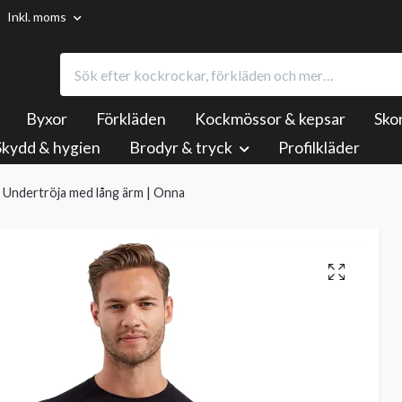
Inkl. moms
Byxor
Förkläden
Kockmössor & kepsar
Sko
Skydd & hygien
Brodyr & tryck
Profilkläder
Undertröja med lång ärm | Onna