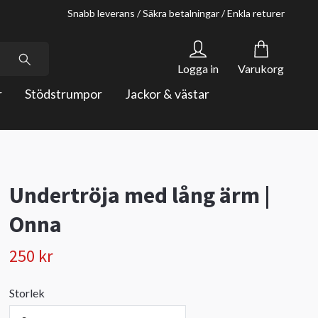
Snabb leverans / Säkra betalningar / Enkla returer
Logga in
Varukorg
r
Stödstrumpor
Jackor & västar
Undertröja med lång ärm |
Onna
250 kr
Storlek