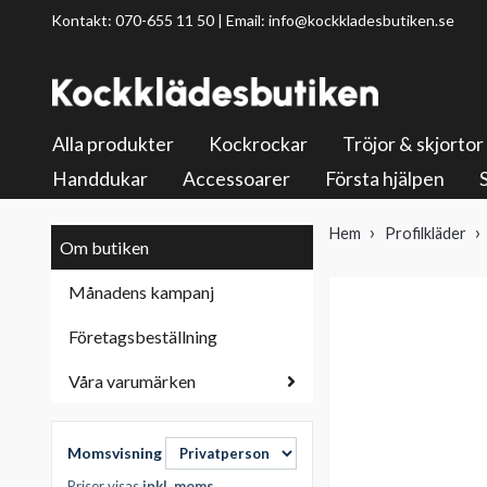
Kontakt: 070-655 11 50 | Email:
info@kockkladesbutiken.se
Alla produkter
Kockrockar
Tröjor & skjortor
Handdukar
Accessoarer
Första hjälpen
Hem
Profilkläder
Om butiken
Månadens kampanj
Företagsbeställning
Våra varumärken
Momsvisning
Priser visas
inkl. moms
.