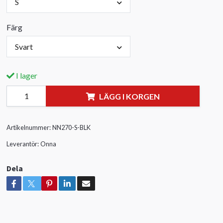
S
Färg
Svart
I lager
LÄGG I KORGEN
Artikelnummer:
NN270-S-BLK
Leverantör:
Onna
Dela