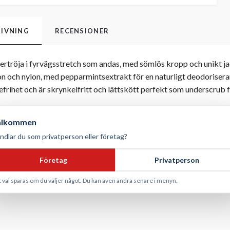
IVNING
RECENSIONER
tröja i fyrvägsstretch som andas, med sömlös kropp och unikt jac
on och nylon, med pepparmintsextrakt för en naturligt deodoriser
sefrihet och är skrynkelfritt och lättskött perfekt som underscrub f
återvunnen nylon, 50% nylon
älkommen
lös kropp, raglanärm
ndlar du som privatperson eller företag?
gsstretch, jacquardmönster, deodoriserande finish med pepparmin
Företag
Privatperson
intvätt upp till 60?°C
t val sparas om du väljer något. Du kan även ändra senare i menyn.