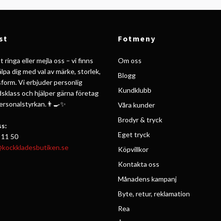
st
Fotmeny
 ringa eller mejla oss – vi finns
Om oss
jälpa dig med val av märke, storlek,
Blogg
form. Vi erbjuder personlig
Kundklubb
ldsklass och hjälper gärna företag
personalstyrkan.👨‍🍳✨
Våra kunder
Brodyr & tryck
s:
Eget tryck
 11 50
@kockkladesbutiken.se
Köpvillkor
Kontakta oss
Månadens kampanj
Byte, retur, reklamation
Rea